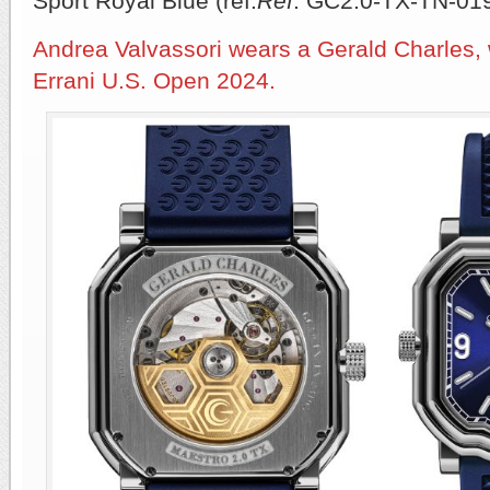
Sport Royal Blue (ref.
Ref
. GC2.0-TX-TN-019
Andrea Valvassori wears a Gerald Charles, 
Errani U.S. Open 2024.