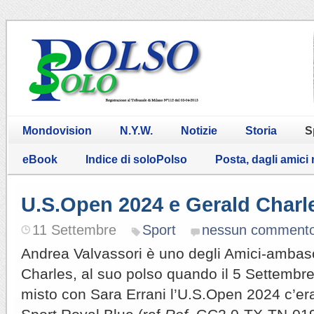
Mondovision
N.Y.W.
Notizie
Storia
S
eBook
Indice di soloPolso
Posta, dagli amici
U.S.Open 2024 e Gerald Charl
11 Settembre
Sport
nessun comment
Andrea Valvassori è uno degli Amici-ambasc
Charles, al suo polso quando il 5 Settembre
misto con Sara Errani l’U.S.Open 2024 c’er