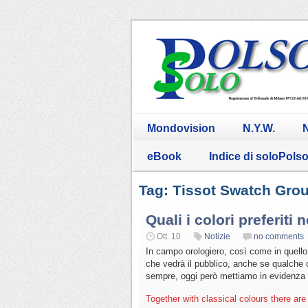
Mondovision
N.Y.W.
N
eBook
Indice di soloPols
Tag: Tissot Swatch Grou
Quali i colori preferiti 
Ott. 10
Notizie
no comments
In campo orologiero, così come in quello 
che vedrà il pubblico, anche se qualche co
sempre, oggi però mettiamo in evidenza 
Together with classical colours there are