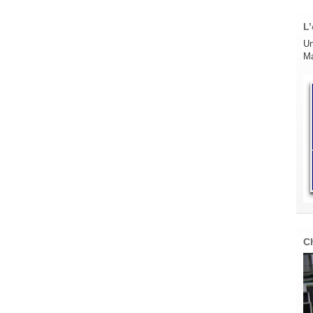
L’
Un
Ma
C