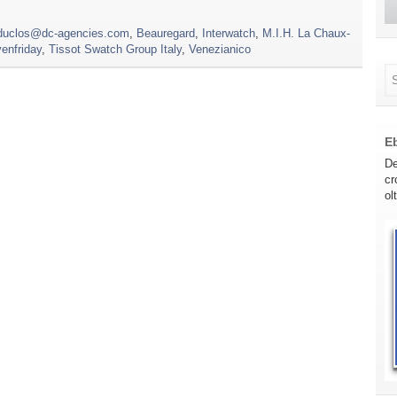
duclos@dc-agencies.com
,
Beauregard
,
Interwatch
,
M.I.H. La Chaux-
enfriday
,
Tissot Swatch Group Italy
,
Venezianico
E
De
cr
ol