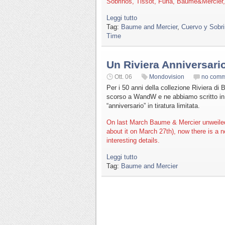
Sobrinos, Tissot, Furla, Baume&Mercier
Leggi tutto
Tag:
Baume and Mercier
,
Cuervo y Sobr
Time
Un Riviera Anniversari
Ott. 06
Mondovision
no comm
Per i 50 anni della collezione Riviera di
scorso a WandW e ne abbiamo scritto in
“anniversario” in tiratura limitata.
On last March Baume & Mercier unweiled 
about it on March 27th), now there is a n
interesting details.
Leggi tutto
Tag:
Baume and Mercier