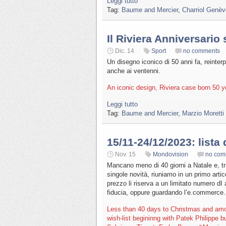
Leggi tutto
Tag:
Baume and Mercier
,
Charriol Genèv
Il Riviera Anniversario 
Dic. 14
Sport
no comments
Un disegno iconico di 50 anni fa, reinter
anche ai ventenni.
An iconic design, Riviera case born 50 yea
Leggi tutto
Tag:
Baume and Mercier
,
Marzio Moretti
15/11-24/12/2023: lista 
Nov. 15
Mondovision
no com
Mancano meno di 40 giorni a Natale e, tr
singole novità, riuniamo in un primo artico
prezzo li riserva a un limitato numero dI 
fiducia, oppure guardando l’e.commerce.
Less than 40 days to Christmas and amo
wish-list begininng with Patek Philippe 