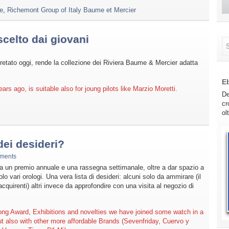
e
,
Richemont Group of Italy Baume et Mercier
scelto dai giovani
pretato oggi, rende la collezione dei Riviera Baume & Mercier adatta
E
rs ago, is suitable also for joung pilots like Marzio Moretti.
De
cr
ol
dei desideri?
ments
a un premio annuale e una rassegna settimanale, oltre a dar spazio a
lo vari orologi. Una vera lista di desideri: alcuni solo da ammirare (il
acquirenti) altri invece da approfondire con una visita al negozio di
ng Award, Exhibitions and novelties we have joined some watch in a
but also with other more affordable Brands (Sevenfriday, Cuervo y