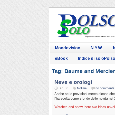
Mondovision
N.Y.W.
N
eBook
Indice di soloPols
Tag: Baume and Mercier
Neve e orologi
Dic. 30
Notizie
no comments
Anche se le previsioni meteo dicono che l
l’ha scelta come sfondo delle novità nel
Watches and snow, here two ideas unvei