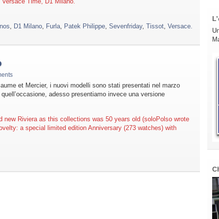
, Versace Time, D1 Milano.
L’
inos
,
D1 Milano
,
Furla
,
Patek Philippe
,
Sevenfriday
,
Tissot
,
Versace.
Un
Ma
o
ents
 Baume et Mercier, i nuovi modelli sono stati presentati nel marzo
 quell’occasione, adesso presentiamo invece una versione
new Riviera as this collections was 50 years old (soloPolso wrote
ovelty: a special limited edition Anniversary (273 watches) with
C