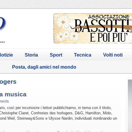
otizie
Storia
Sport
Tecnica
Volti noti
o
Posta, dagli amici nel mondo
logers
la musica
ments
o, così per incuriosire i lettori pubblichiamo, in tema con il titolo,
, Christophe Claret, Confreries des horlogers, D&G, Hamilton, Mido,
ond Weil, Steinway&Sons e Ulysse Nardin, individuati riordinando un