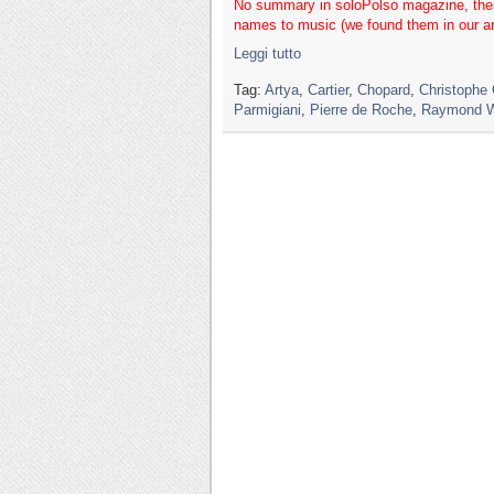
No summary in soloPolso magazine, ther
names to music (we found them in our ar
Leggi tutto
Tag:
Artya
,
Cartier
,
Chopard
,
Christophe 
Parmigiani
,
Pierre de Roche
,
Raymond W