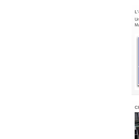
L’
Un
Ma
C