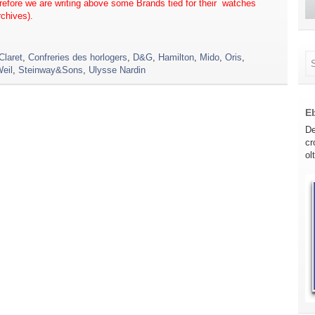
efore we are writing above some Brands tied for their watches
chives).
Claret
,
Confreries des horlogers
,
D&G
,
Hamilton
,
Mido
,
Oris
,
eil
,
Steinway&Sons
,
Ulysse Nardin
E
De
cr
ol