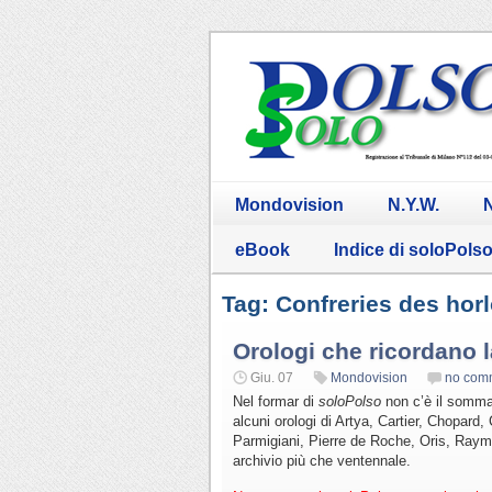
Mondovision
N.Y.W.
N
eBook
Indice di soloPols
Tag: Confreries des hor
Orologi che ricordano 
Giu. 07
Mondovision
no com
Nel formar di
soloPolso
non c’è il sommari
alcuni orologi di Artya, Cartier, Chopard
Parmigiani, Pierre de Roche, Oris, Raym
archivio più che ventennale.