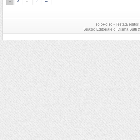
1
2
…
7
→
soloPolso - Testata editori
Spazio Editoriale di Disma Sutti & C