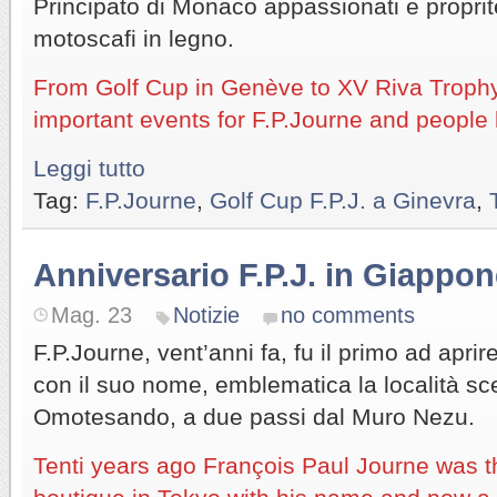
Principato di Monaco appassionati e proprite
motoscafi in legno.
From Golf Cup in Genève to XV Riva Trophy
important events for F.P.Journe and people 
Leggi tutto
Tag:
F.P.Journe
,
Golf Cup F.P.J. a Ginevra
,
Anniversario F.P.J. in Giappo
Mag. 23
Notizie
no comments
F.P.Journe, vent’anni fa, fu il primo ad apr
con il suo nome, emblematica la località sce
Omotesando, a due passi dal Muro Nezu.
Tenti years ago François Paul Journe was th