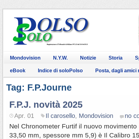
Mondovision
N.Y.W.
Notizie
Storia
S
eBook
Indice di soloPolso
Posta, dagli amici
Tag: F.P.Journe
F.P.J. novità 2025
Apr. 01
Il carosello
,
Mondovision
no c
Nel Chronometer Furtif il nuovo movimento i
33,50 mm, spessore mm 5,9) è Il Calibro 