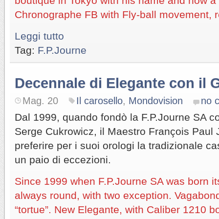
boutique in Tokyo with his name and now a n
Chronographe FB with Fly-ball movement, 
Leggi tutto
Tag:
F.P.Journe
Decennale di Elegante con il 
Mag. 20
Il carosello
,
Mondovision
no 
Dal 1999, quando fondò la F.P.Journe SA co
Serge Cukrowicz, il Maestro François Paul 
preferire per i suoi orologi la tradizionale 
un paio di eccezioni.
Since 1999 when F.P.Journe SA was born it
always round, with two exception. Vagabon
“tortue”. New Elegante, with Caliber 1210 bor