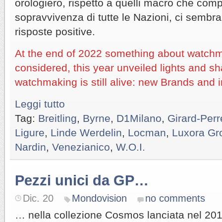
orologiero, rispetto a quelli macro che com
sopravvivenza di tutte le Nazioni, ci sembr
risposte positive.
At the end of 2022 something about watchm
considered, this year unveiled lights and s
watchmaking is still alive: new Brands and
Leggi tutto
Tag:
Breitling
,
Byrne
,
D1Milano
,
Girard-Per
Ligure
,
Linde Werdelin
,
Locman
,
Luxora Gr
Nardin
,
Venezianico
,
W.O.I.
Pezzi unici da GP…
Dic. 20
Mondovision
no comments
… nella collezione Cosmos lanciata nel 201