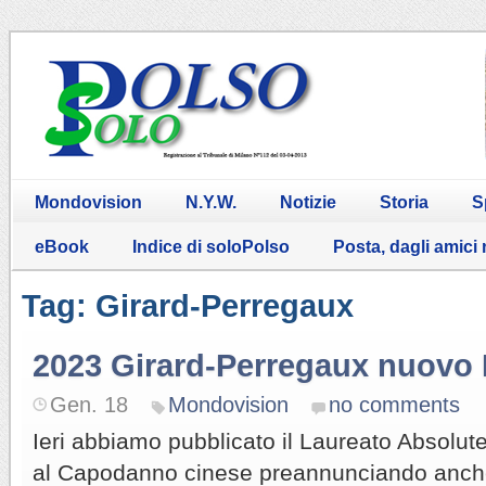
Mondovision
N.Y.W.
Notizie
Storia
S
eBook
Indice di soloPolso
Posta, dagli amici
Tag: Girard-Perregaux
2023 Girard-Perregaux nuovo 
Gen. 18
Mondovision
no comments
Ieri abbiamo pubblicato il Laureato Absolute
al Capodanno cinese preannunciando anche l