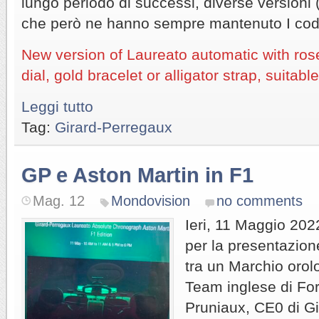
lungo periodo di successi, diverse versioni (
che però ne hanno sempre mantenuto I codic
New version of Laureato automatic with ro
dial, gold bracelet or alligator strap, suita
Leggi tutto
Tag:
Girard-Perregaux
GP e Aston Martin in F1
Mag. 12
Mondovision
no comments
Ieri, 11 Maggio 202
per la presentazion
tra un Marchio orol
Team inglese di For
Pruniaux, CE0 di G