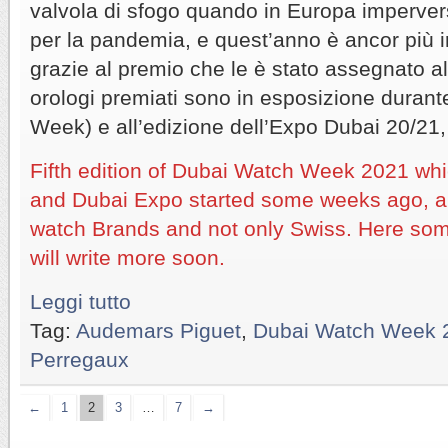
valvola di sfogo quando in Europa impervers
per la pandemia, e quest’anno è ancor più i
grazie al premio che le è stato assegnato a
orologi premiati sono in esposizione duran
Week) e all’edizione dell’Expo Dubai 20/21, 
Fifth edition of Dubai Watch Week 2021 wh
and Dubai Expo started some weeks ago, ar
watch Brands and not only Swiss. Here so
will write more soon.
Leggi tutto
Tag:
Audemars Piguet
,
Dubai Watch Week 
Perregaux
←
1
2
3
…
7
→