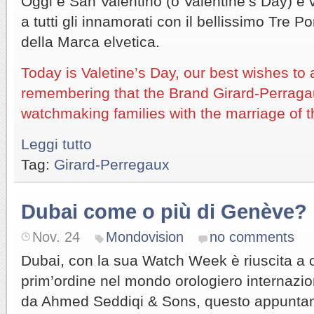
Oggi è San Valentino (o Valentine’s Day) e v
a tutti gli innamorati con il bellissimo Tre Po
della Marca elvetica.
Today is Valetine’s Day, our best wishes to a
remembering that the Brand Girard-Perraga
watchmaking families with the marriage of th
Leggi tutto
Tag:
Girard-Perregaux
Dubai come o più di Genève?
Nov. 24
Mondovision
no comments
Dubai, con la sua Watch Week è riuscita a 
prim’ordine nel mondo orologiero internazio
da Ahmed Seddiqi & Sons, questo appuntam