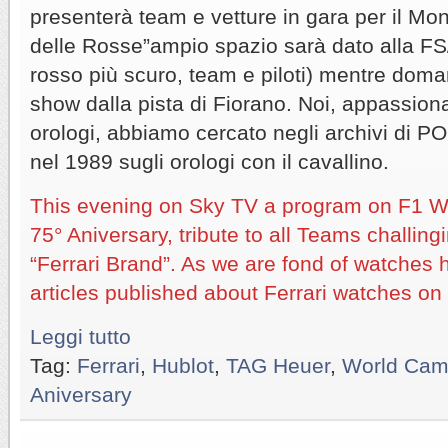
presenterà team e vetture in gara per il Mond
delle Rosse”ampio spazio sarà dato alla FS/
rosso più scuro, team e piloti) mentre doman
show dalla pista di Fiorano. Noi, appassionat
orologi, abbiamo cercato negli archivi di 
nel 1989 sugli orologi con il cavallino.
This evening on Sky TV a program on F1 
75° Aniversary, tribute to all Teams challing
“Ferrari Brand”. As we are fond of watches h
articles published about Ferrari watches o
Leggi tutto
Tag:
Ferrari
,
Hublot
,
TAG Heuer
,
World Cam
Aniversary