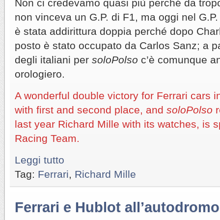
Non ci credevamo quasi più perché da trop
non vinceva un G.P. di F1, ma oggi nel G.P. 
è stata addirittura doppia perché dopo Char
posto è stato occupato da Carlos Sanz; a part
degli italiani per
soloPolso
c’è comunque an
orologiero.
A wonderful double victory for Ferrari cars i
with first and second place, and
soloPolso
r
last year Richard Mille with its watches, is 
Racing Team.
Leggi tutto
Tag:
Ferrari
,
Richard Mille
Ferrari e Hublot all’autodrom