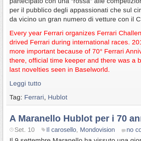
partecipato con una “rossa” alle competizion
per il pubblico degli appassionati che sul c
da vicino un gran numero di vetture con il C
Every year Ferrari organizes Ferrari Challen
drived Ferrari during international races. 
more important because of 70° Ferrari Anni
there, official time keeper and there was a 
last novelties seen in Baselworld.
Leggi tutto
Tag:
Ferrari
,
Hublot
A Maranello Hublot per i 70 an
Set. 10
Il carosello
,
Mondovision
no c
Il 9 settembre Maranello ha vissuto una gio