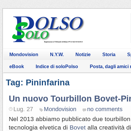
Mondovision
N.Y.W.
Notizie
Storia
S
eBook
Indice di soloPolso
Posta, dagli amici
Tag: Pininfarina
Un nuovo Tourbillon Bovet-Pin
Lug. 27
Mondovision
no comments
Nel 2013 abbiamo pubblicato due tourbillon
tecnologia elvetica di
Bovet
alla creatività 