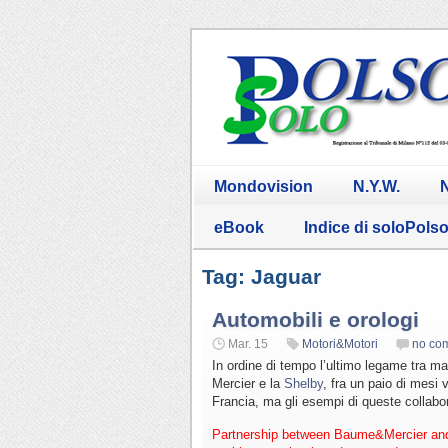
Mondovision
N.Y.W.
N
eBook
Indice di soloPols
Tag: Jaguar
Automobili e orologi
Mar. 15
Motori&Motori
no co
In ordine di tempo l’ultimo legame tra mar
Mercier e la
Shelby
, fra un paio di mesi 
Francia, ma gli esempi di queste collabo
Partnership between Baume&Mercier and