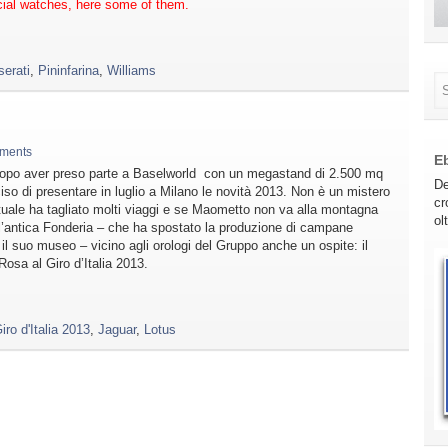
ecial watches, here some of them.
erati
,
Pininfarina
,
Williams
ments
E
dopo aver preso parte a Baselworld con un megastand di 2.500 mq
De
iso di presentare in luglio a Milano le novità 2013. Non è un mistero
cr
tuale ha tagliato molti viaggi e se Maometto non va alla montagna
ol
l’antica Fonderia – che ha spostato la produzione di campane
il suo museo – vicino agli orologi del Gruppo anche un ospite: il
Rosa al Giro d’Italia 2013.
iro d'Italia 2013
,
Jaguar
,
Lotus