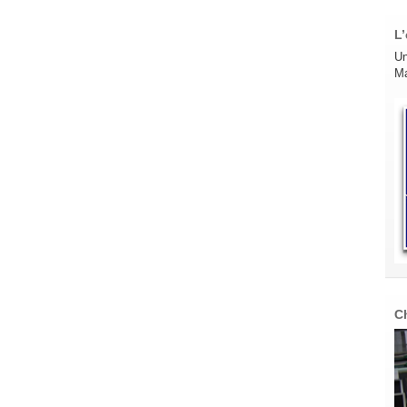
L’
Un
Ma
C