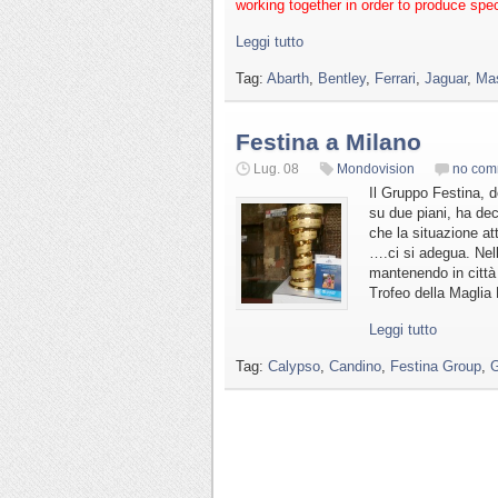
working together in order to produce sp
Leggi tutto
Tag:
Abarth
,
Bentley
,
Ferrari
,
Jaguar
,
Mas
Festina a Milano
Lug. 08
Mondovision
no com
Il Gruppo Festina, 
su due piani, ha dec
che la situazione at
….ci si adegua. Nel
mantenendo in città 
Trofeo della Maglia 
Leggi tutto
Tag:
Calypso
,
Candino
,
Festina Group
,
G