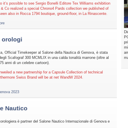
o it’s possible to see Sergio Bonelli Editore Tex Williams exhibition
 & Co realized a special Chrono4 Pards collection we published of
en also in Rocca 1794 boutique, ground-floor, in La Rinascente.
ore
Di
PO
 orologi
pr
mi
, Official Timekeeper al Salone della Nautica di Genova, è stata
am
 degli Scafograf 300 MCMLIX in una calda tonalità marrone (oltre al
ma
75 anni di un celebre cartoon).
iled a new partnership for a Capsule Collection of technical
urthermore Swiss Brand will be at net WandW 2024.
Genova 2023
e Nautico
rologiera è partner del Salone Nautico Internazionale di Genova e