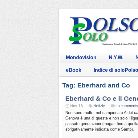
Mondovision
N.Y.W.
N
eBook
Indice di soloPols
Tag: Eberhard and Co
Eberhard & Co e il Gen
Nov. 16
Notizie
no comments
Non sono molte, nel campionato A del cal
Genova è una di queste e non solo i ligu
passate generazioni (magari fino a quell
sbrigativamente indicata come Samp).