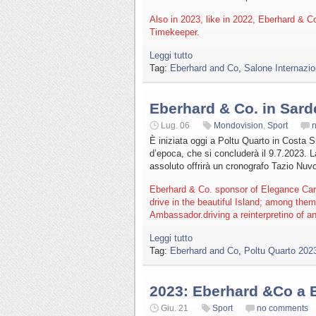
Also in 2023, like in 2022, Eberhard & Co
Timekeeper.
Leggi tutto
Tag:
Eberhard and Co
,
Salone Internazi
Eberhard & Co. in Sar
Lug. 06
Mondovision
,
Sport
È iniziata oggi a Poltu Quarto in Costa 
d’epoca, che si concluderà il 9.7.2023. L
assoluto offrirà un cronografo Tazio Nuvo
Eberhard & Co. sponsor of Elegance Car E
drive in the beautiful Island; among th
Ambassador.driving a reinterpretino of an
Leggi tutto
Tag:
Eberhard and Co
,
Poltu Quarto 202
2023: Eberhard &Co a
Giu. 21
Sport
no comments