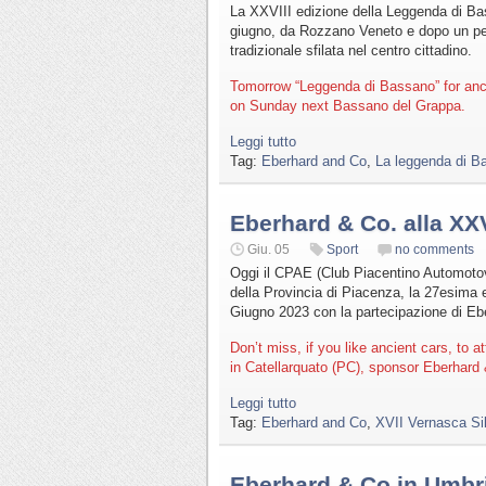
La XXVIII edizione della Leggenda di Ba
giugno, da Rozzano Veneto e dopo un pe
tradizionale sfilata nel centro cittadino.
Tomorrow “Leggenda di Bassano” for anci
on Sunday next Bassano del Grappa.
Leggi tutto
Tag:
Eberhard and Co
,
La leggenda di B
Eberhard & Co. alla XX
Giu. 05
Sport
no comments
Oggi il CPAE (Club Piacentino Automotove
della Provincia di Piacenza, la 27esima e
Giugno 2023 con la partecipazione di Eb
Don’t miss, if you like ancient cars, to 
in Catellarquato (PC), sponsor Eberhard
Leggi tutto
Tag:
Eberhard and Co
,
XVII Vernasca Sil
Eberhard & Co in Umbr