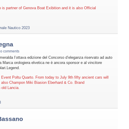
 is partner of Genova Boat Exibition and it is also Official
onale Nautico 2023
degna
no comments
Smeralda l’ottava edizione del Concorso d’eleganza riservato ad auto
a Marca orologiera elvetica ne è ancora sponsor e al vincitore
lari.Legend.
vent Poltu Quarto. From today to July 9th fifty ancient cars will
em also Champon Miki Biasion Eberhard & Co. Brand
 old Lancia.
3
 Bassano