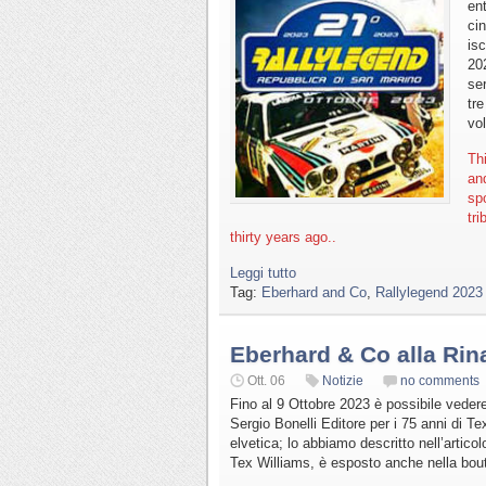
en
ci
isc
20
se
tre
vol
Th
an
sp
tr
thirty years ago..
Leggi tutto
Tag:
Eberhard and Co
,
Rallylegend 2023
Eberhard & Co alla Rin
Ott. 06
Notizie
no comments
Fino al 9 Ottobre 2023 è possibile veder
Sergio Bonelli Editore per i 75 anni di T
elvetica; lo abbiamo descritto nell’artic
Tex Williams, è esposto anche nella bou