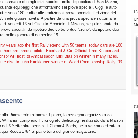
tusiasmante che agli inizi accolse, nella Repubblica di San Marino,
nquanta equipaggi che affrontarono sei prove speciali. Oggi le auto
L’
ritte sono 180 e oltre alle tradizionali prove speciali, l’edizione del
23 vede grosse novità. A partire da una prova speciale notturna la
Un
ra di venerdì 13 sul Circuito Mondiale di Misano, seguita sabato da
Ma
 prove speciali, da ripetere due volte, e due “crono”, da ripetere due
te, nella giornata di domenica 15.
irty years ago the first Rallylegend with 50 teams, today cars are 180
d there are famous pilots. Eberhard & Co. Official Time Keeper and
onsor will host its Ambassador, Miki BiasIon winner in many races,
ibute also to Juha Kankkunen winner of World Championship Rally ’93
ascente
C
e alla Rinascente milanese, I piano, la rassegna organizzata da
ex Williams, compreso il cronografo dedicatogli realizzato dalla Maison
olo del 6 Settembre scorso. Il Chrono4 Pards, nella vetrina dedicata a
tique Rocca 1794 al piano terra del grande magazzino.