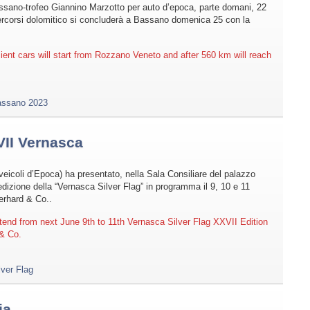
ssano-trofeo Giannino Marzotto per auto d’epoca, parte domani, 22
rcorsi dolomitico si concluderà a Bassano domenica 25 con la
ent cars will start from Rozzano Veneto and after 560 km will reach
assano 2023
VII Vernasca
icoli d’Epoca) ha presentato, nella Sala Consiliare del palazzo
dizione della “Vernasca Silver Flag” in programma il 9, 10 e 11
erhard & Co..
attend from next June 9th to 11th Vernasca Silver Flag XXVII Edition
 & Co.
ver Flag
ia