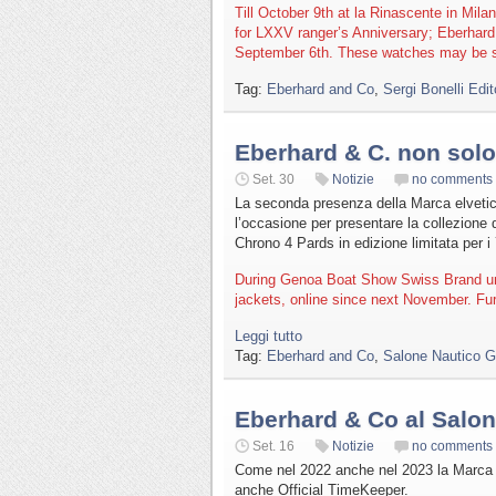
Till October 9th at la Rinascente in Milan
for LXXV ranger’s Anniversary; Eberhard
September 6th. These watches may be se
Tag:
Eberhard and Co
,
Sergi Bonelli Edit
Eberhard & C. non solo
Set. 30
Notizie
no comments
La seconda presenza della Marca elvetica
l’occasione per presentare la collezione
Chrono 4 Pards in edizione limitata per i 
During Genoa Boat Show Swiss Brand unwe
jackets, online since next November. F
Leggi tutto
Tag:
Eberhard and Co
,
Salone Nautico 
Eberhard & Co al Salon
Set. 16
Notizie
no comments
Come nel 2022 anche nel 2023 la Marca o
anche Official TimeKeeper.