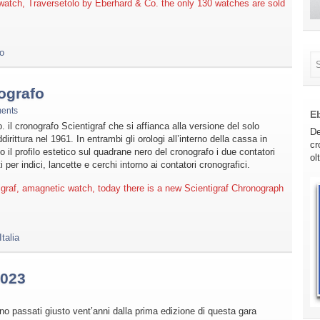
atch, Traversetolo by Eberhard & Co. the only 130 watches are sold
o
ografo
ents
E
. il cronografo Scientigraf che si affianca alla versione del solo
De
ittura nel 1961. In entrambi gli orologi all’interno della cassa in
cr
 il profilo estetico sul quadrane nero del cronografo i due contatori
ol
i per indici, lancette e cerchi intorno ai contatori cronografici.
graf, amagnetic watch, today there is a new Scientigraf Chronograph
talia
2023
no passati giusto vent’anni dalla prima edizione di questa gara