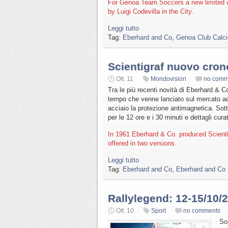
For Genoa Team Soccers a new limited w
by Luigi Codevilla in the City.
Leggi tutto
Tag:
Eberhard and Co
,
Genoa Club Calci
Scientigraf nuovo cron
Ott. 11
Mondovision
no comm
Tra le più recenti novità di Eberhard & Co
tempo che venne lanciato sul mercato addir
acciaio la protezione antimagnetica. Sotto
per le 12 ore e i 30 minuti e dettagli curat
In 1961 Eberhard & Co. produced Scienti
offered in two versions.
Leggi tutto
Tag:
Eberhard and Co
,
Eberhard and Co I
Rallylegend: 12-15/10/
Ott. 10
Sport
no comments
So