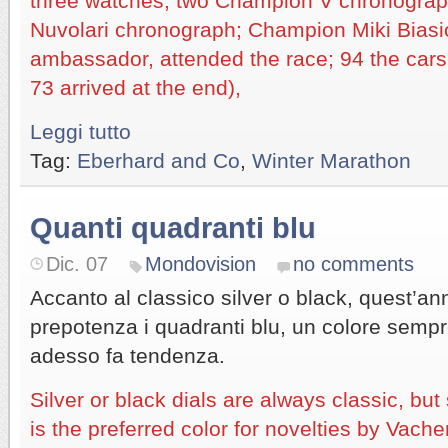
three watches, two Champion V chronograp
Nuvolari chronograph; Champion Miki Biasi
ambassador, attended the race; 94 the cars 
73 arrived at the end),
Leggi tutto
Tag:
Eberhard and Co
,
Winter Marathon
Quanti quadranti blu
Dic. 07
Mondovision
no comments
Accanto al classico silver o black, quest’an
prepotenza i quadranti blu, un colore sempr
adesso fa tendenza.
Silver or black dials are always classic, bu
is the preferred color for novelties by Vach