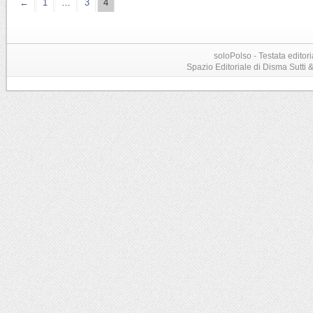
←
1
…
3
4
soloPolso - Testata editori
Spazio Editoriale di Disma Sutti & C