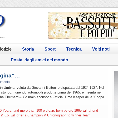
otizie
Storia
Sport
Tecnica
Volti noti
o
Posta, dagli amici nel mondo
ugina”…
mmento
 in Umbria, voluta da Giovanni Buitoni e disputata dal 1924 1927. Nel
storico, riunendo automobili prodotte prima del 1965; è inserita nel
4 ha Eberhard & Co main sponsor e Official Time Keeper della “Coppa
 Years, and more than 100 old cars born before 1965 will attend
 & Co. will offer a Champion V Chronograph to winner Team.