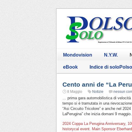
Mondovision
N.Y.W.
N
eBook
Indice di soloPols
Cento anni de “La Per
8 Maggio
Notizie
nessun co
… prima gara automobilistica di velocità
tempo si è tramutata in una rievocazione 
“Asi Circuito Tricolore” e anche nel 202
LaPerugina” che inizia domani 9 maggio.
2024 Coppa La Perugina Anniversary, 100
historycal event. Main Sponsor Eberhard