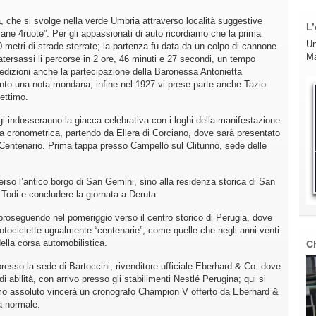
, che si svolge nella verde Umbria attraverso località suggestive
L’
ane 4ruote”. Per gli appassionati di auto ricordiamo che la prima
Un
 metri di strade sterrate; la partenza fu data da un colpo di cannone.
Ma
 Matersassi li percorse in 2 ore, 46 minuti e 27 secondi, un tempo
 edizioni anche la partecipazione della Baronessa Antonietta
nto una nota mondana; infine nel 1927 vi prese parte anche Tazio
settimo.
 indosseranno la giacca celebrativa con i loghi della manifestazione
ia cronometrica, partendo da Ellera di Corciano, dove sarà presentato
Centenario. Prima tappa presso Campello sul Clitunno, sede delle
verso l’antico borgo di San Gemini, sino alla residenza storica di San
 Todi e concludere la giornata a Deruta.
roseguendo nel pomeriggio verso il centro storico di Perugia, dove
otociclette ugualmente “centenarie”, come quelle che negli anni venti
della corsa automobilistica.
C
resso la sede di Bartoccini, rivenditore ufficiale Eberhard & Co. dove
di abilità, con arrivo presso gli stabilimenti Nestlé Perugina; qui si
imo assoluto vincerà un cronografo Champion V offerto da Eberhard &
ta normale.