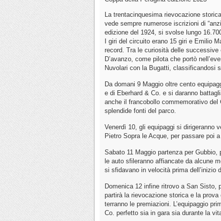
La trentacinquesima rievocazione storica
vede sempre numerose iscrizioni di “anzi
edizione del 1924, si svolse lungo 16.700
I giri del circuito erano 15 giri e Emilio
record. Tra le curiosità delle successive
D’avanzo, come pilota che portò nell’eve
Nuvolari con la Bugatti, classificandosi 
Da domani 9 Maggio oltre cento equipaggi
e di Eberhard & Co. e si daranno battagl
anche il francobollo commemorativo del 
splendide fonti del parco.
Venerdì 10, gli equipaggi si dirigeranno 
Pietro Sopra le Acque, per passare poi a
Sabato 11 Maggio partenza per Gubbio, p
le auto sfileranno affiancate da alcune m
si sfidavano in velocità prima dell’inizio 
Domenica 12 infine ritrovo a San Sisto, p
partirà la rievocazione storica e la prova 
terranno le premiazioni. L’equipaggio pr
Co. perfetto sia in gara sia durante la vi