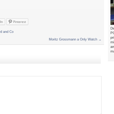
In
Pinterest
Di
rd and Co
PO
pr
Moritz Grossmann a Only Watch
→
mi
am
ma