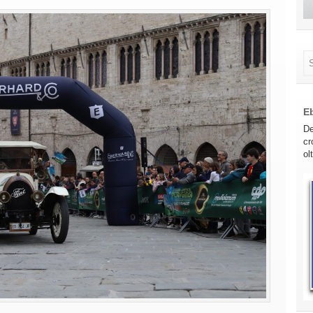
E
De
cr
ol