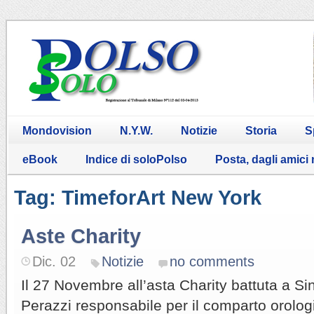
Mondovision
N.Y.W.
Notizie
Storia
S
eBook
Indice di soloPolso
Posta, dagli amici
Tag: TimeforArt New York
Aste Charity
Dic. 02
Notizie
no comments
Il 27 Novembre all’asta Charity battuta a 
Perazzi responsabile per il comparto orologi