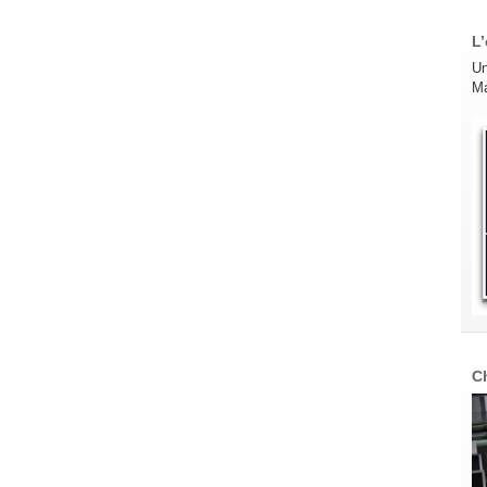
L’
Un
Ma
C