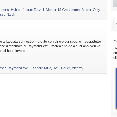
ermès
,
Hublot
,
Jaquet Droz
,
L.Moinet
,
M.Grossmann
,
Moser
,
Only
sse Nardin
è affacciata sul nostro mercato con gli orologi spagnoli (soprattutto
E
che distributore di Raymond Weil, marca che da alcuni anni veniva
De
ri di buon lavoro.
cr
ol
ser
,
Raymond Weil
,
Richard Mille
,
TAG Heuer
,
Viceroy