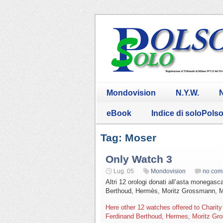
Mondovision
N.Y.W.
N
eBook
Indice di soloPols
Tag: Moser
Only Watch 3
Lug. 05
Mondovision
no com
Altri 12 orologi donati all’asta monegas
Berthoud, Hermès, Moritz Grossmann, M
Here other 12 watches offered to Charity
Ferdinand Berthoud, Hermes, Moritz Gro