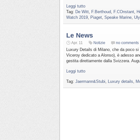
Leggi tutto
Tag:
De Witt
,
F.Berthoud
,
F.COnstant
,
H
Watch 2019
,
Piaget
,
Speake Marine
,
Uly
Le News
Apr. 11
Notizie
no comments
Luxury Details di Milano, che da poco si 
Viceroy dedicato a Alonso), è adesso an
gestita direttamente dalla Svizzera. Augu
Leggi tutto
Tag:
Jaermann&Stubi
,
Luxury details
,
Mo