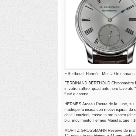
F.Berthoud, Hermès. Moritz Grossmann
FERDINAND BERTHOUD Chronomètre FB1 N
in vetro zaffiro; quadrante nero lavorat
fusé e catena.
HERMES Arceau l’heure de la Lune, sul qu
madreperla incisa con motivi ispirati da 
delle lunazioni; cassa in oro bianco (di
blu, movimento Hermès Manufacture H1
MORITZ GROSSMANN Reserve de marche Cla
12; cassa in oro bianco ø 41 mm; sul fonde