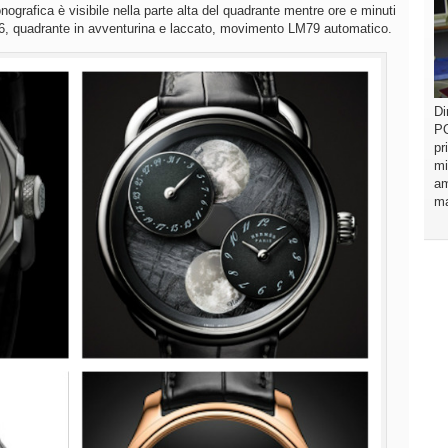
rafica è visibile nella parte alta del quadrante mentre ore e minuti
46, quadrante in avventurina e laccato, movimento LM79 automatico.
Di
PO
pr
mi
am
ma