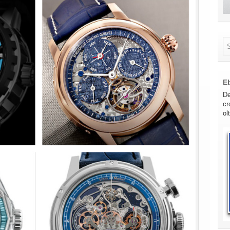
E
De
cr
ol