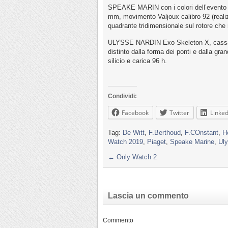
SPEAKE MARIN con i colori dell’evento m
mm, movimento Valjoux calibro 92 (realizz
quadrante tridimensionale sul rotore che r
ULYSSE NARDIN Exo Skeleton X, cassa m
distinto dalla forma dei ponti e dalla g
silicio e carica 96 h.
Condividi:
Facebook
Twitter
Linked
Tag:
De Witt
,
F.Berthoud
,
F.COnstant
,
H
Watch 2019
,
Piaget
,
Speake Marine
,
Uly
←
Only Watch 2
Lascia un commento
Commento