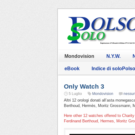
Mondovision
N.Y.W.
N
eBook
Indice di soloPols
Only Watch 3
5 Luglio
Mondovision
nessu
Altri 12 orologi donati all’asta monegas
Berthoud, Hermès, Moritz Grossmann, M
Here other 12 watches offered to Charity
Ferdinand Berthoud, Hermes, Moritz Gro