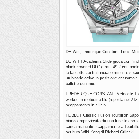
DE Witt, Frederique Constant, Louis Moi
DE WITT Academia Slide gioca con l’indic
black covered DLC ø mm 49,2 con analog
le lancette centrali indiano minuti e sec
un binario arriva in posizione orizzontale
balletto continuo.
FREDERIQUE CONSTANT Meteorite Tourbi
worked in meteorite blu (reperita nel XI
scappamento in silicio.
HUBLOT Classic Fusion Tourbillon Sapphir
bianco impreziosita da una lunetta con 
carica manuale, scappamento a Tourbillon
scultura Wild Kong di Richard Orlinski.