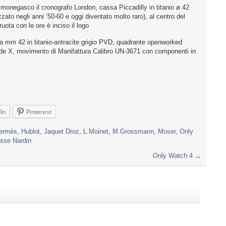
onegasco il cronografo London, cassa Piccadilly in titanio ø 42
ato negli anni ’50-60 e oggi diventato molto raro), al centro del
uota con le ore è inciso il logo
m 42 in titanio-antracite grigio PVD, quadrante openworked
rande X, movimento di Manifattura Calibro UN-3671 con componenti in
In
Pinterest
ermès
,
Hublot
,
Jaquet Droz
,
L.Moinet
,
M.Grossmann
,
Moser
,
Only
sse Nardin
Only Watch 4
→