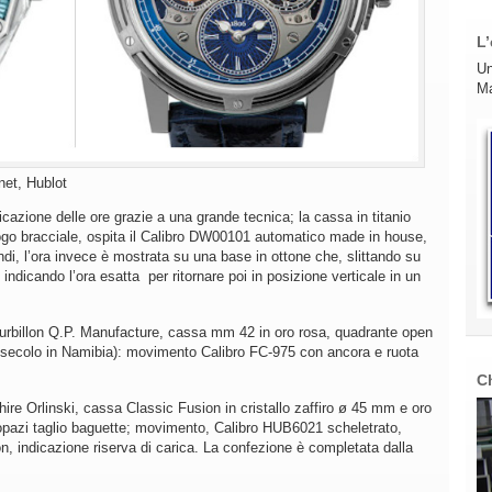
L’
Un
Ma
net, Hublot
azione delle ore grazie a una grande tecnica; la cassa in titanio
o bracciale, ospita il Calibro DW00101 automatico made in house,
ondi, l’ora invece è mostrata su una base in ottone che, slittando su
 indicando l’ora esatta per ritornare poi in posizione verticale in un
llon Q.P. Manufacture, cassa mm 42 in oro rosa, quadrante open
X secolo in Namibia): movimento Calibro FC-975 con ancora e ruota
C
e Orlinski, cassa Classic Fusion in cristallo zaffiro ø 45 mm e oro
topazi taglio baguette; movimento, Calibro HUB6021 scheletrato,
, indicazione riserva di carica. La confezione è completata dalla