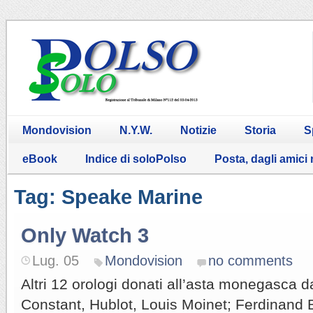
Mondovision
N.Y.W.
Notizie
Storia
S
eBook
Indice di soloPolso
Posta, dagli amici
Tag: Speake Marine
Only Watch 3
Lug. 05
Mondovision
no comments
Altri 12 orologi donati all’asta monegasca d
Constant, Hublot, Louis Moinet; Ferdinand