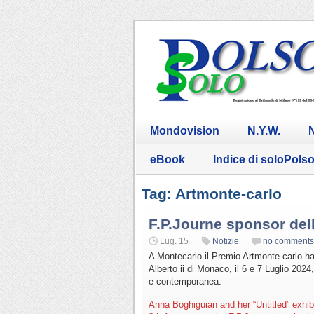
Mondovision
N.Y.W.
N
eBook
Indice di soloPols
Tag: Artmonte-carlo
F.P.Journe sponsor dell
Lug. 15
Notizie
no comments
A Montecarlo il Premio Artmonte-carlo ha r
Alberto ii di Monaco, il 6 e 7 Luglio 2024,
e contemporanea.
Anna Boghiguian and her “Untitled” exhib