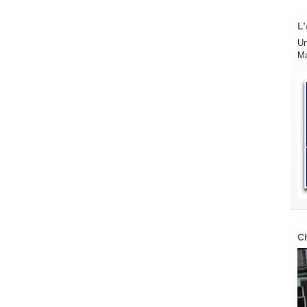
L’
Un
Ma
C