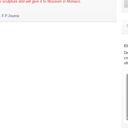
e sculpture and will give it to Museum in Monaco.
,
F.P.Journe
E
De
cr
ol