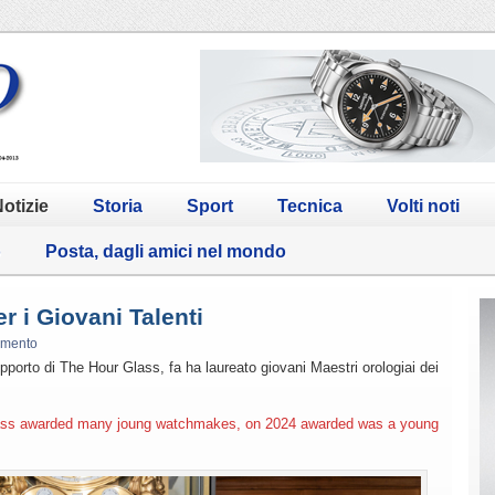
otizie
Storia
Sport
Tecnica
Volti noti
o
Posta, dagli amici nel mondo
er i Giovani Talenti
mmento
porto di The Hour Glass, fa ha laureato giovani Maestri orologiai dei
lass awarded many joung watchmakes, on 2024 awarded was a young