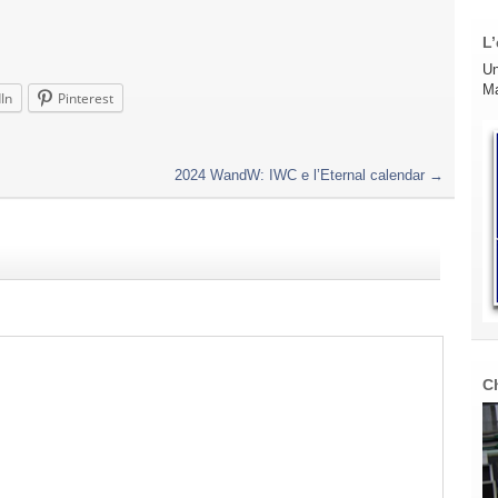
L’
Un
Ma
In
Pinterest
2024 WandW: IWC e l’Eternal calendar
→
C