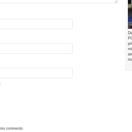
Di
PO
pr
mi
am
ma
l mio commento.