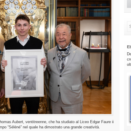
E
De
cr
ol
Thomas Aubert, ventitreenne, che ha studiato al Liceo Edgar Faure ii
empo “Séléné” nel quale ha dimostrato una grande creatività.