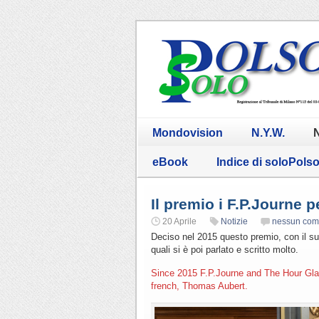
Mondovision
N.Y.W.
N
eBook
Indice di soloPols
Il premio i F.P.Journe p
20 Aprile
Notizie
nessun co
Deciso nel 2015 questo premio, con il sup
quali si è poi parlato e scritto molto.
Since 2015 F.P.Journe and The Hour G
french, Thomas Aubert.