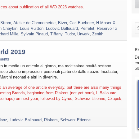
hoices about publication of all WO 2023 watches.
 Strom
,
Atelier de Chronometrie
,
Biver
,
Carl Bucherer
,
H.Moser X
n Chaykin
,
Louis Vuitton
,
Ludovic Ballouard
,
Perrelet
,
Reservoir x
chard Mille
,
Sylvain Pinaud
,
Tiffany
,
Tudor
,
Urwerk
,
Zenith
E
rld 2019
De
ments
cr
o in media un articolo al giorno, ma moltissime novità restano
ol
isco alcune impressioni personali partendo dallo spazio Incubator,
archi neonati e altri in divenire.
 an average of one article everyday, but there are also many things
eresting Brands, beginning from Riskers (not yet born), L.Ballouard
perhaps) on next year, followed by Cyrus, Schwarz Etienne, Czapek,
danz
,
Ludovic Ballouard
,
Riskers
,
Schwarz Etienne