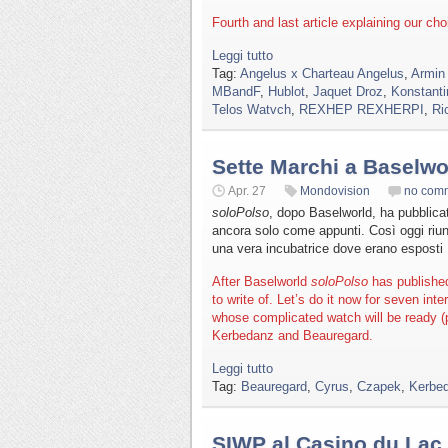
Fourth and last article explaining our c
Leggi tutto
Tag:
Angelus x Charteau Angelus
,
Armin
MBandF
,
Hublot
,
Jaquet Droz
,
Konstanti
Telos Watvch
,
REXHEP REXHERPI
,
Ri
Sette Marchi a Baselwo
Apr. 27
Mondovision
no com
soloPolso
, dopo Baselworld, ha pubblicat
ancora solo come appunti. Così oggi riun
una vera incubatrice dove erano esposti M
After Baselworld
soloPolso
has published
to write of. Let’s do it now for seven int
whose complicated watch will be ready (
Kerbedanz and Beauregard.
Leggi tutto
Tag:
Beauregard
,
Cyrus
,
Czapek
,
Kerbe
SIWP al Casino du Lac