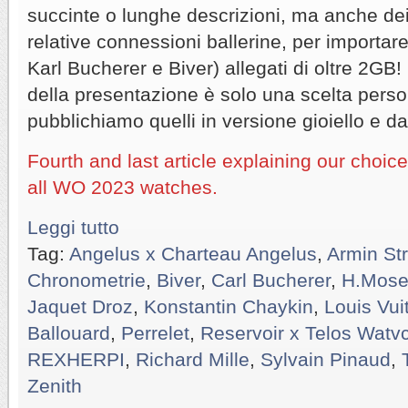
succinte o lunghe descrizioni, ma anche de
relative connessioni ballerine, per importar
Karl Bucherer e Biver) allegati di oltre 2GB!
della presentazione è solo una scelta perso
pubblichiamo quelli in versione gioiello e da
Fourth and last article explaining our choic
all WO 2023 watches.
Leggi tutto
Tag:
Angelus x Charteau Angelus
,
Armin St
Chronometrie
,
Biver
,
Carl Bucherer
,
H.Mose
Jaquet Droz
,
Konstantin Chaykin
,
Louis Vui
Ballouard
,
Perrelet
,
Reservoir x Telos Watv
REXHERPI
,
Richard Mille
,
Sylvain Pinaud
,
Zenith