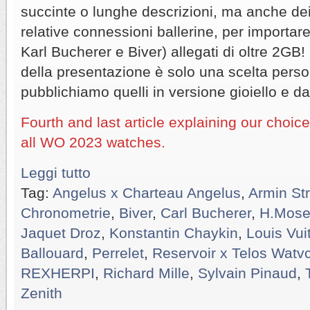
succinte o lunghe descrizioni, ma anche de
relative connessioni ballerine, per importar
Karl Bucherer e Biver) allegati di oltre 2GB!
della presentazione è solo una scelta perso
pubblichiamo quelli in versione gioiello e da
Fourth and last article explaining our choic
all WO 2023 watches.
Leggi tutto
Tag:
Angelus x Charteau Angelus
,
Armin St
Chronometrie
,
Biver
,
Carl Bucherer
,
H.Mose
Jaquet Droz
,
Konstantin Chaykin
,
Louis Vui
Ballouard
,
Perrelet
,
Reservoir x Telos Watv
REXHERPI
,
Richard Mille
,
Sylvain Pinaud
,
Zenith