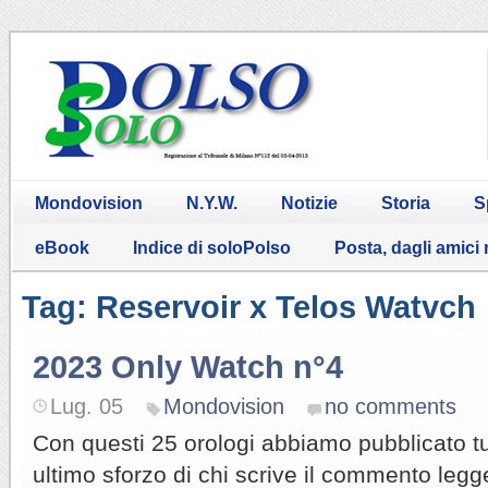
Mondovision
N.Y.W.
Notizie
Storia
S
eBook
Indice di soloPolso
Posta, dagli amici
Tag: Reservoir x Telos Watvch
2023 Only Watch n°4
Lug. 05
Mondovision
no comments
Con questi 25 orologi abbiamo pubblicato tut
ultimo sforzo di chi scrive il commento legg