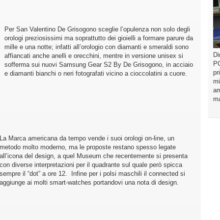
Per San Valentino De Grisogono sceglie l’opulenza non solo degli
orologi preziosissimi ma soprattutto dei gioielli a formare parure da
mille e una notte; infatti all’orologio con diamanti e smeraldi sono
Di
affiancati anche anelli e orecchini, mentre in versione unisex si
PO
sofferma sui nuovi Samsung Gear S2 By De Grisogono, in acciaio
pr
e diamanti bianchi o neri fotografati vicino a cioccolatini a cuore.
mi
am
ma
La Marca americana da tempo vende i suoi orologi on-line, un
metodo molto moderno, ma le proposte restano spesso legate
all’icona del design, a quel Museum che recentemente si presenta
con diverse interpretazioni per il quadrante sul quale però spicca
sempre il “dot” a ore 12. Infine per i polsi maschili il connected si
aggiunge ai molti smart-watches portandovi una nota di design.