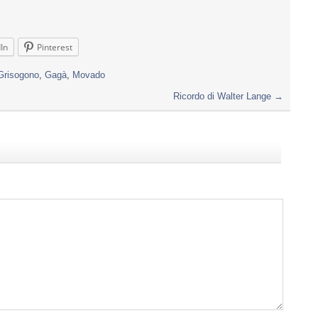
In
Pinterest
Grisogono
,
Gagà
,
Movado
Ricordo di Walter Lange
→