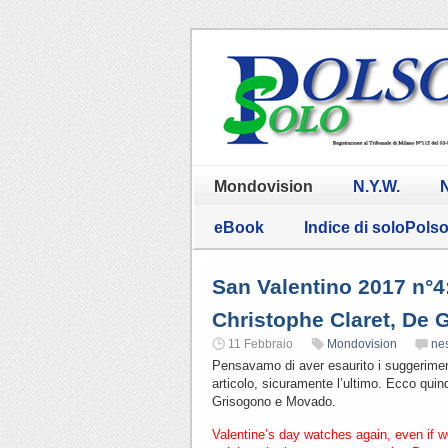
Mondovision
N.Y.W.
N
eBook
Indice di soloPols
San Valentino 2017 n°
Christophe Claret, De
11 Febbraio
Mondovision
ne
Pensavamo di aver esaurito i suggerimenti
articolo, sicuramente l’ultimo. Ecco qui
Grisogono e Movado.
Valentine’s day watches again, even if 