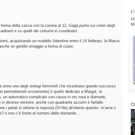
L’
Un
Ma
 forma della cassa con la corona al 12, Gagà punta sui colori degli
uadranti e su quelli dei cinturini in coordinato:
giorni, acquistando un modello Valentine entro il 14 febbraio, la Marca
nche un gentile omaggio a forma di cuore.
e anno uno degli orologi femminili che incontrano grande successo
uò permetterseli ovviamente) è quello dedicato a Margot, la
a, un automatico complcato con cassa in oro rosa e diamanti,
e in diverse versioni, anche con quadrante azzurro e farfalle:
C
ne i petali si ottiene la riaposta (SI-No) all’eterno quesito: m’ama o
? e non c’è limite al numero delle domande…