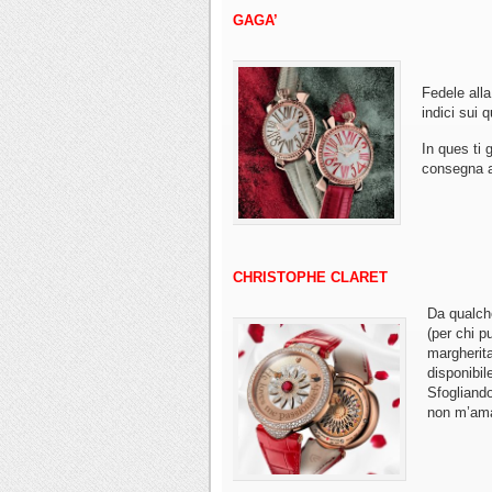
GAGA’
Fedele alla
indici sui q
In ques ti 
consegna a
CHRISTOPHE CLARET
Da qualch
(per chi p
margherit
disponibil
Sfogliando
non m’ama