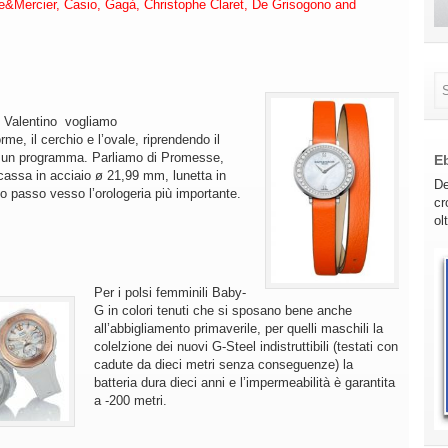
me&Mercier, Casio, Gagà, Christophe Claret, De Grisogono and
n Valentino vogliamo
rme, il cerchio e l’ovale, riprendendo il
to un programma. Parliamo di Promesse,
E
cassa in acciaio ø 21,99 mm, lunetta in
De
 passo vesso l’orologeria più importante.
cr
ol
Per i polsi femminili Baby-
G in colori tenuti che si sposano bene anche
all’abbigliamento primaverile, per quelli maschili la
colelzione dei nuovi G-Steel indistruttibili (testati con
cadute da dieci metri senza conseguenze) la
batteria dura dieci anni e l’impermeabilità è garantita
a -200 metri.