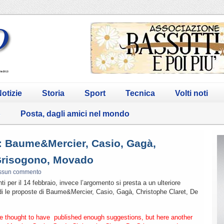
otizie
Storia
Sport
Tecnica
Volti noti
o
Posta, dagli amici nel mondo
4: Baume&Mercier, Casio, Gagà,
 Grisogono, Movado
ssun commento
 per il 14 febbraio, invece l’argomento si presta a un ulteriore
ndi le proposte di Baume&Mercier, Casio, Gagà, Christophe Claret, De
we thought to have published enough suggestions, but here another