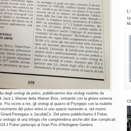
L’
Un
Ma
ia degli orologi da polso, pubblicammo due orologi roulette da
a di Jack L Warner della Warner Bros, entrambi con la ghiera esterna
C
. Più vicino a noi, gli orologi al quarzo di Pryngeps con la roulette
movimento del polso entra in uno spazio numerato e, nel nostro
t, Girard-Perregaux e Jacob&Co. Del primo pubblichiamo il Poker,
rzo orologio di una trilogia che comprendeva anche altri due complicati
014 il Poker partecipo al Gran Prix d’Horlogerie Genève.