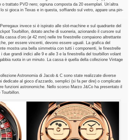
le o trattato PVD nero; ognuna composta da 20 esemplari. Un’altra
o si gioca in Texas e in questa, soffiando sul vetro, appare una pin-
-Perregaux invece si è ispirato alle slot-machine e sul quadrante del
ckpot Tourbillon, dotato anche di suoneria, azionando il cursore sul
ella cassa d’oro (ø 42 mm) nelle tre finestrelle compaiono altrettante
 che, per essere vincenti, devono essere uguali. La grafica del
nte mostra una bella simmetria con tutti i componenti, le finestrelle
, i due grandi indici alle 9 e alle 3 e la finestrella del tourbillon volant
 gabbia ruota in un minuto. La cassa è quella della collezione Vintage
collezione Astronomia di Jacob & C sono state realizzate diverse
ni dedicate al gioco d’azzardo, semplici (si fa per dire) o complicate
tre funzioni astronomiche. Nello scorso Marzo J&Co ha presentato il
 Tourbillon.