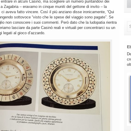
i entrare in alcuni Casinò, ma scegliere un numero puntandovi dei
 a Zagabria – eravamo in cinque muniti del gettone di invito – la
i, ci aveva fatto vincere. Così il più anziano disse ironicamente, “Qui
iungendo sottovoce “visto che le spese del viaggio sono pagate”. Se
lio non conoscere i suoi commenti. Però dato che la ludopatia rientra
riamo lasciare da parte Casinò reali e virtuali per concentrarci su un
i legati al gioco d’azzardo.
E
De
cr
ol