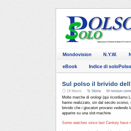
Mondovision
N.Y.W.
N
eBook
Indice di soloPols
Sul polso il brivido del
19 Marzo
Storia
nessun com
Molte marche di orologi (qui ricordiamo
hanno realizzato, sin dal secolo scorso,
brivido che i giocatori provano vedendo la
apparire su una slot-machine
Some watches since last Century have 