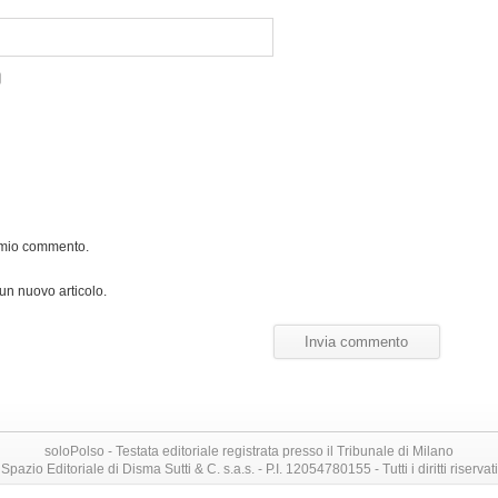
l mio commento.
 un nuovo articolo.
soloPolso - Testata editoriale registrata presso il Tribunale di Milano
Spazio Editoriale di Disma Sutti & C. s.a.s. - P.I. 12054780155 - Tutti i diritti riservati