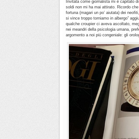
Invitata come giornalista mi è capitato d
soldi non mi ha mai attirato. Ricordo che
fortuna (magari un po’ aiutata) dei neofit
si vince troppo torniamo in albergo” agg
qualche croupier ci aveva ascoltato, meg
nei meandri della psicologia umana, prefe
argomento a noi più congeniale: gli orolog