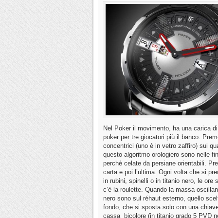
Nel Poker il movimento, ha una carica di
poker per tre giocatori più il banco. Pre
concentrici (uno è in vetro zaffiro) sui q
questo algoritmo orologiero sono nelle fines
perchè celate da persiane orientabili. Pr
carta e poi l’ultima. Ogni volta che si p
in rubini, spinelli o in titanio nero, le o
c’è la roulette. Quando la massa oscillan
nero sono sul réhaut esterno, quello scel
fondo, che si sposta solo con una chiave 
cassa bicolore (in titanio grado 5 PVD n