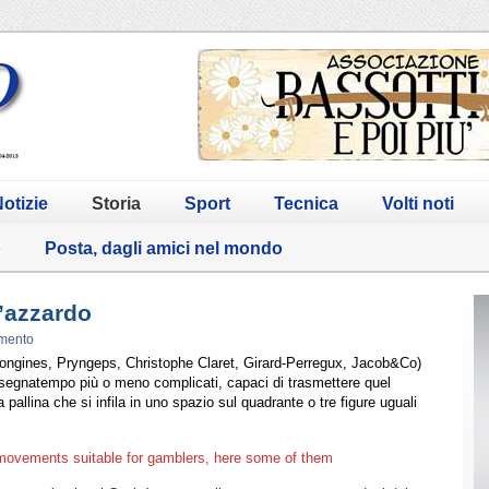
otizie
Storia
Sport
Tecnica
Volti noti
o
Posta, dagli amici nel mondo
l’azzardo
mento
 Longines, Pryngeps, Christophe Claret, Girard-Perregux, Jacob&Co)
 segnatempo più o meno complicati, capaci di trasmettere quel
 pallina che si infila in uno spazio sul quadrante o tre figure uguali
movements suitable for gamblers, here some of them