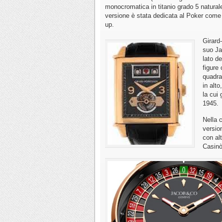
monocromatica in titanio grado 5 natura
versione è stata dedicata al Poker come l
up.
Girard
suo Ja
lato d
figure
quadra
in alto
la cui
1945.
Nella 
versio
con al
Casinò