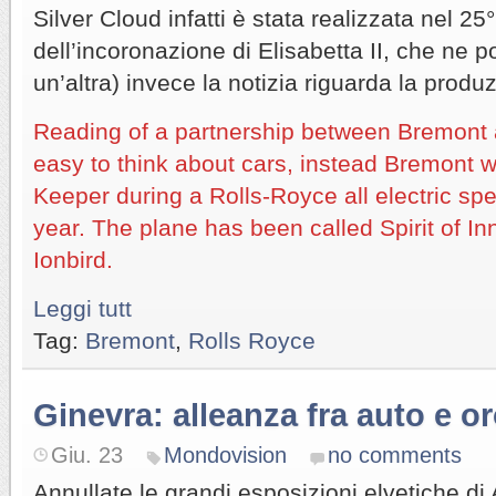
Silver Cloud infatti è stata realizzata nel 25
dell’incoronazione di Elisabetta II, che ne
un’altra) invece la notizia riguarda la produ
Reading of a partnership between Bremont a
easy to think about cars, instead Bremont wi
Keeper during a Rolls-Royce all electric sp
year. The plane has been called Spirit of In
Ionbird.
Leggi tutt
Tag:
Bremont
,
Rolls Royce
Ginevra: alleanza fra auto e or
Giu. 23
Mondovision
no comments
Annullate le grandi esposizioni elvetiche di 