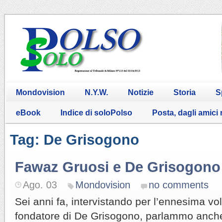
Mondovision
N.Y.W.
Notizie
Storia
S
eBook
Indice di soloPolso
Posta, dagli amici
Tag: De Grisogono
Fawaz Gruosi e De Grisogono
Ago. 03
Mondovision
no comments
Sei anni fa, intervistando per l’ennesima v
fondatore di De Grisogono, parlammo anche