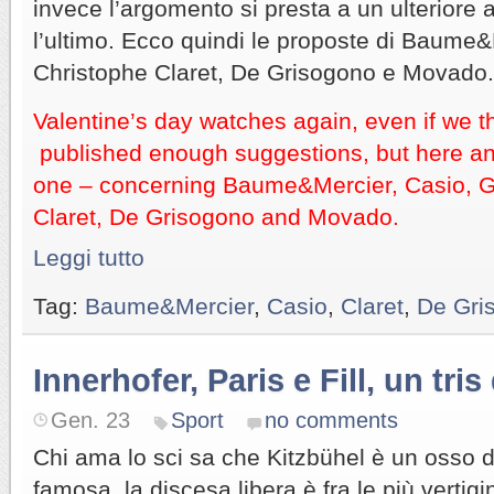
invece l’argomento si presta a un ulteriore 
l’ultimo. Ecco quindi le proposte di Baume
Christophe Claret, De Grisogono e Movado.
Valentine’s day watches again, even if we t
published enough suggestions, but here anot
one – concerning Baume&Mercier, Casio, G
Claret, De Grisogono and Movado
.
Leggi tutto
Tag:
Baume&Mercier
,
Casio
,
Claret
,
De Gri
Innerhofer, Paris e Fill, un tri
Gen. 23
Sport
no comments
Chi ama lo sci sa che Kitzbühel è un osso du
famosa, la discesa libera è fra le più vertig