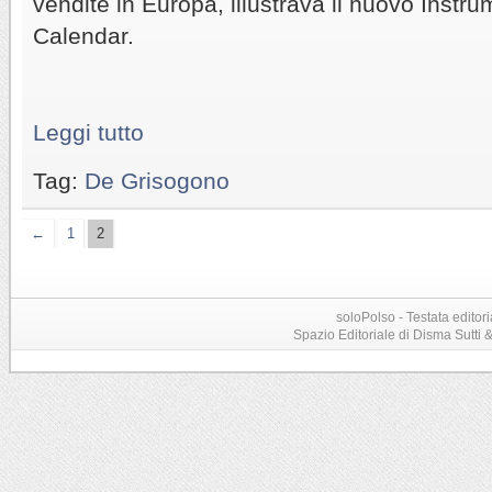
vendite in Europa, illustrava il nuovo Inst
Calendar.
Leggi tutto
Tag:
De Grisogono
←
1
2
soloPolso - Testata editori
Spazio Editoriale di Disma Sutti & C