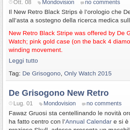
Ott. 08
Mondovision
no comments
Il New Retro Black Strips è l’orologio che D
all’asta a sostegno della ricerca medica sul
New Retro Black Stripe was offered by De 
Watch; pink gold case (on the back 4 diamon
winding movement.
Leggi tutto
Tag:
De Grisogono
,
Only Watch 2015
De Grisogono New Retro
Lug. 01
Mondovision
no comments
Fawaz Gruosi sta centellinando le novità or
ha fatto centro con l’
Annual Calendar
e si è
prezioso Skull, adesso presenta un maschil