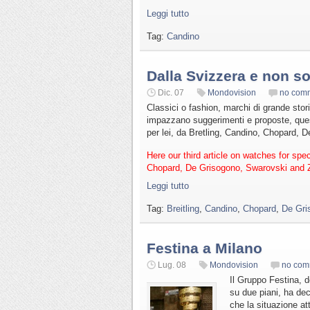
Leggi tutto
Tag:
Candino
Dalla Svizzera e non so
Dic. 07
Mondovision
no com
Classici o fashion, marchi di grande stori
impazzano suggerimenti e proposte, questo
per lei, da Bretling, Candino, Chopard, 
Here our third article on watches for spe
Chopard, De Grisogono, Swarovski and Z
Leggi tutto
Tag:
Breitling
,
Candino
,
Chopard
,
De Gri
Festina a Milano
Lug. 08
Mondovision
no com
Il Gruppo Festina, 
su due piani, ha dec
che la situazione at