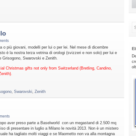
lo
ments
a o più giovani, modelli per lui o per lei. Nel mese di dicembre
E
 è la nostra terza vetrina di orologi (svizzeri e non solo) per lui e
De
De Grisogono, Swarovski e Zenith.
cr
ol
cial Christmas gifts not only from Switzerland (Bretling, Candino,
enith).
sogono
,
Swarovski
,
Zenith
ments
dopo aver preso parte a Baselworld con un megastand di 2.500 mq
iso di presentare in luglio a Milano le novità 2013. Non è un mistero
tuale ha tagliato molti viaggi e se Maometto non va alla montagna