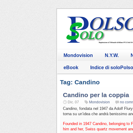
Mondovision
N.Y.W.
N
eBook
Indice di soloPols
Tag: Candino
Candino per la coppia
Dic. 07
Mondovision
no com
Candino, fondata nel 1947 da Adolf Flury
torna su un’idea che andrà benissimo an
Founded in 1947 Candino, belonging to Fe
him and her, Swiss quartz movement and 