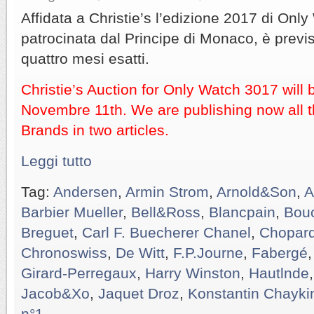
Affidata a Christie’s l’edizione 2017 di Only 
patrocinata dal Principe di Monaco, è previs
quattro mesi esatti.
Christie’s Auction for Only Watch 3017 will
Novembre 11th. We are publishing now all t
Brands in two articles.
Leggi tutto
Tag:
Andersen
,
Armin Strom
,
Arnold&Son
,
A
Barbier Mueller
,
Bell&Ross
,
Blancpain
,
Bou
Breguet
,
Carl F. Buecherer Chanel
,
Chopar
Chronoswiss
,
De Witt
,
F.P.Journe
,
Fabergé
Girard-Perregaux
,
Harry Winston
,
Hautlnde
Jacob&Xo
,
Jaquet Droz
,
Konstantin Chayki
n°1