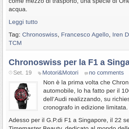
come mezzo di trasporto, una specie di Orie
acqua.
Leggi tutto
Tag:
Chronoswiss
,
Francesco Agello
,
Iren D
TCM
Chronoswiss per la F1 a Sing
Set. 19
Motori&Motori
no comments
Non è la prima volta che Chrono
automobile, lo ha fatto per il 1
dell’Audi realizzando, su richie
cronografo in edizione limitata.
Adesso per il G.P.di F1 a Singapore, il 22 
Timemaster Beauty, dedicato al mondo delle