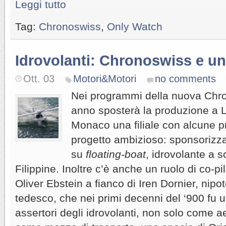
Leggi tutto
Tag:
Chronoswiss
,
Only Watch
Idrovolanti: Chronoswiss e un 
Ott. 03
Motori&Motori
no comments
Nei programmi della nuova Chro
anno sposterà la produzione a 
Monaco una filiale con alcune p
progetto ambizioso: sponsorizza
su
floating-boat
, idrovolante a s
Filippine. Inoltre c’è anche un ruolo di co-p
Oliver Ebstein a fianco di Iren Dornier, nipo
tedesco, che nei primi decenni del ‘900 fu u
assertori degli idrovolanti, non solo come a