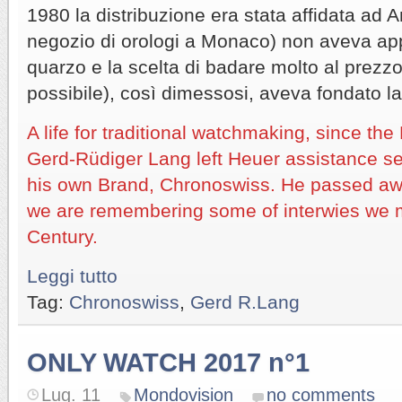
1980 la distribuzione era stata affidata ad 
negozio di orologi a Monaco) non aveva app
quarzo e la scelta di badare molto al prezzo
possibile), così dimessosi, aveva fondato l
A life for traditional watchmaking, since the
Gerd-Rüdiger Lang left Heuer assistance ser
his own Brand, Chronoswiss. He passed aw
we are remembering some of interwies we m
Century.
Leggi tutto
Tag:
Chronoswiss
,
Gerd R.Lang
ONLY WATCH 2017 n°1
Lug. 11
Mondovision
no comments