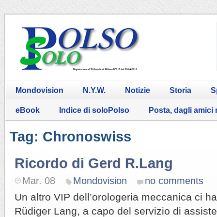
Mondovision
N.Y.W.
Notizie
Storia
S
eBook
Indice di soloPolso
Posta, dagli amici
Tag: Chronoswiss
Ricordo di Gerd R.Lang
Mar. 08
Mondovision
no comments
Un altro VIP dell’orologeria meccanica ci ha
Rüdiger Lang, a capo del servizio di assis