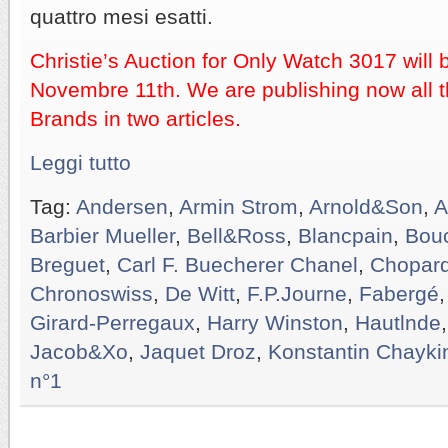
quattro mesi esatti.
Christie’s Auction for Only Watch 3017 will
Novembre 11th. We are publishing now all t
Brands in two articles.
Leggi tutto
Tag:
Andersen
,
Armin Strom
,
Arnold&Son
,
A
Barbier Mueller
,
Bell&Ross
,
Blancpain
,
Bou
Breguet
,
Carl F. Buecherer Chanel
,
Chopar
Chronoswiss
,
De Witt
,
F.P.Journe
,
Fabergé
Girard-Perregaux
,
Harry Winston
,
Hautlnde
Jacob&Xo
,
Jaquet Droz
,
Konstantin Chayki
n°1