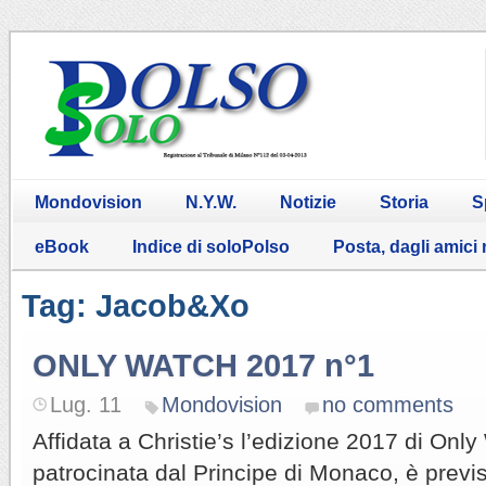
Mondovision
N.Y.W.
Notizie
Storia
S
eBook
Indice di soloPolso
Posta, dagli amici
Tag: Jacob&Xo
ONLY WATCH 2017 n°1
Lug. 11
Mondovision
no comments
Affidata a Christie’s l’edizione 2017 di Only 
patrocinata dal Principe di Monaco, è previs