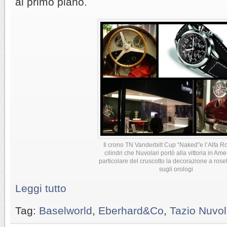
al primo piano.
Il crono TN Vanderbilt Cup “Naked”e l’Alfa 
cilindri che Nuvolari portò alla vittoria in Ame
particolare del cruscotto la decorazione a roset
sugli orologi
Leggi tutto
Tag:
Baselworld
,
Eberhard&Co
,
Tazio Nuvol