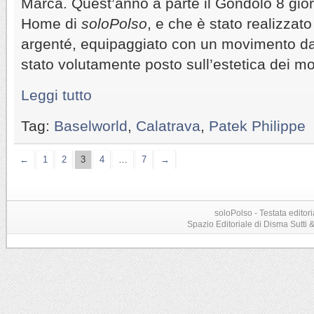
Marca. Quest’anno a parte il Gondolo 8 giorn
Home di
soloPolso
, e che è stato realizza
argenté, equipaggiato con un movimento da
stato volutamente posto sull’estetica dei mo
Leggi tutto
Tag:
Baselworld
,
Calatrava
,
Patek Philippe
←
1
2
3
4
…
7
→
soloPolso - Testata editori
Spazio Editoriale di Disma Sutti & C