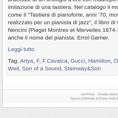
imitazione di una tastiera. Nel catalogo il m
come Il “Tastiera di pianoforte, anni ’70, m
realizzato per un pianista di jazz”, il libro d
Nencini (Piaget Montres et Merveiles 1874-
anche il nome del pianista: Errol Garner.
Leggi tutto
Tag:
Artya
,
F
,
F.Cavalca
,
Gucci
,
Hamilton
,
O
Weil
,
Son of a Sound
,
Steinway&Son
soloPolso - Testata editori
Spazio Editoriale di Disma Sutti & C