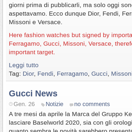
giorni prima di pubblicarli, ma solo oggi sono
aspettavamo. Ecco dunque Dior, Fendi, Fe
Missoni e Versace.
Here fashion watches but signed by important
Ferragamo, Gucci, Missoni, Versace, theref
important target.
Leggi tutto
Tag:
Dior
,
Fendi
,
Ferragamo
,
Gucci
,
Misson
Gucci News
Gen. 26
Notizie
no comments
A tre mesi da aprile la Marca del Gruppo Ke
lasciare Baselworld 2020, sia con gli orologi 
quanto sembra le novità sarebbero presenta