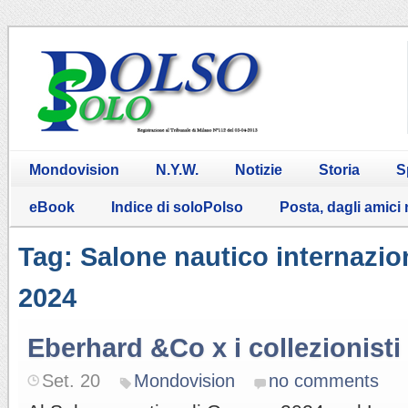
Mondovision
N.Y.W.
Notizie
Storia
S
eBook
Indice di soloPolso
Posta, dagli amici
Tag: Salone nautico internazi
2024
Eberhard &Co x i collezionisti
Set. 20
Mondovision
no comments