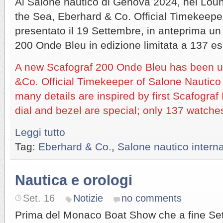
Al Salone nautico di Genova 2024, nel Loun
the Sea, Eberhard & Co. Official Timekeepe
presentato il 19 Settembre, in anteprima un
200 Onde Bleu in edizione limitata a 137 es
A new Scafograf 200 Onde Bleu has been u
&Co. Official Timekeeper of Salone Nautico
many details are inspired by first Scafograf
dial and bezel are special; only 137 watches
Leggi tutto
Tag:
Eberhard & Co.
,
Salone nautico inter
Nautica e orologi
Set. 16
Notizie
no comments
Prima del Monaco Boat Show che a fine Se