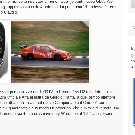
 la prima volta riservato a monomarca (le venti nuove Gb08 Wolf
agli appassionati delle 4ruote sin dai primi anni ’70, adesso è Team
io Claudio.
E
De
cr
ol
zera personalizzò nel 1993 l’Alfa Romeo 155 D2 (ella foto) sulla
a ufficiale Alfa allestita da Giorgio Pianta, a quel tempo direttore
o che affianca il Team nel nuovo Campionato è il Chrono4 con i
nea sul quadrante; a suo modo un prototipo, che subito è diventato uno
to da essere scelto come Anniversary Watch per il 130° anniversario.