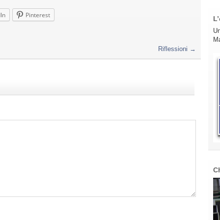
In
Pinterest
L’
Un
Ma
Riflessioni
→
C