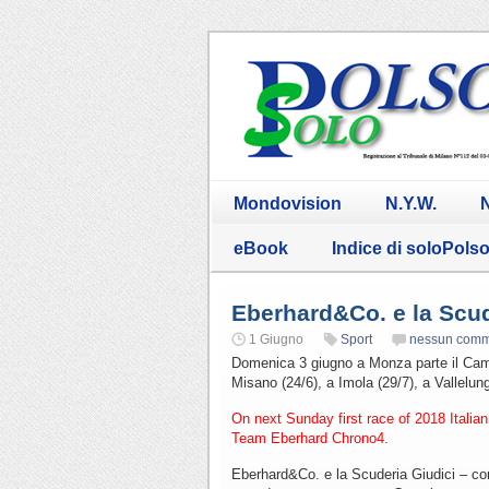
Mondovision
N.Y.W.
N
eBook
Indice di soloPols
Eberhard&Co. e la Scud
1 Giugno
Sport
nessun com
Domenica 3 giugno a Monza parte il Camp
Misano (24/6), a Imola (29/7), a Vallelung
On next Sunday first race of 2018 Itali
Team Eberhard Chrono4.
Eberhard&Co. e la Scuderia Giudici – con