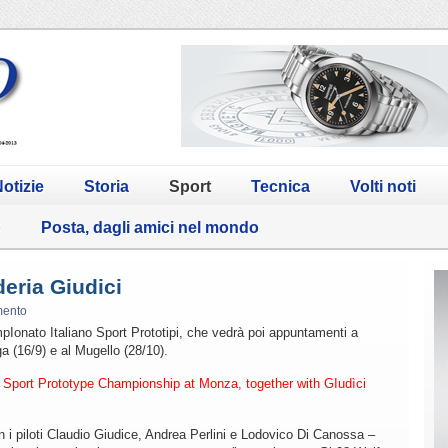
otizie
Storia
Sport
Tecnica
Volti noti
o
Posta, dagli amici nel mondo
eria Giudici
mento
Ionato Italiano Sport Prototipi, che vedrà poi appuntamenti a
a (16/9) e al Mugello (28/10).
an Sport Prototype Championship at Monza, together with GIudìci
 i piloti Claudio Giudice, Andrea Perlini e Lodovico Di Canossa –