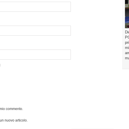
Di
PO
pr
mi
am
ma
l mio commento.
 un nuovo articolo.