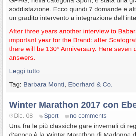
GPHG, nella categoria Sport, è stata una gr
soddisfazione. Ecco quindi 7 domande e altr
un gradito intervento a integrazione dell’inte
After three years another interview to Babar
important year for the Brand: after Scafogra
there will be 130° Anniversary. Here seven
answers.
Leggi tutto
Tag:
Barbara Monti
,
Eberhard & Co.
Winter Marathon 2017 con Eb
Dic. 08
Sport
no comments
Una fra le più classiche gare invernali di reg
d’epoca è la Winter Marathon di Madonna d