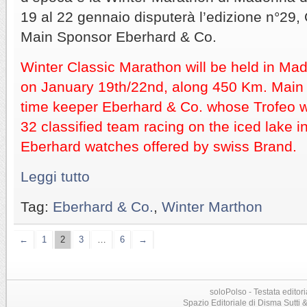
19 al 22 gennaio disputerà l’edizione n°29, 
Main Sponsor Eberhard & Co.
Winter Classic Marathon will be held in Ma
on January 19th/22nd, along 450 Km. Main s
time keeper Eberhard & Co. whose Trofeo wi
32 classified team racing on the iced lake in
Eberhard watches offered by swiss Brand.
Leggi tutto
Tag:
Eberhard & Co.
,
Winter Marthon
←
1
2
3
…
6
→
soloPolso - Testata editori
Spazio Editoriale di Disma Sutti & C