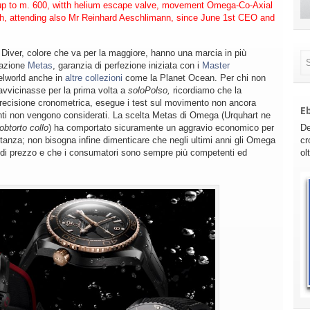
t up to m. 600, witth helium escape valve, movement Omega-Co-Axial
th, attending also Mr Reinhard Aeschlimann, since June 1st CEO and
Diver, colore che va per la maggiore, hanno una marcia in più
icazione
Metas
, garanzia di perfezione iniziata con i
Master
lworld anche in
altre collezioni
come la Planet Ocean. Per chi non
 avvicinasse per la prima volta a
soloPolso,
ricordiamo che la
precisione cronometrica, esegue i test sul movimento non ancora
E
anti non vengono considerati. La scelta Metas di Omega (Urquhart ne
obtorto collo
) ha comportato sicuramente un aggravio economico per
De
istanza; non bisogna infine dimenticare che negli ultimi anni gli Omega
cr
ta di prezzo e che i consumatori sono sempre più competenti ed
ol