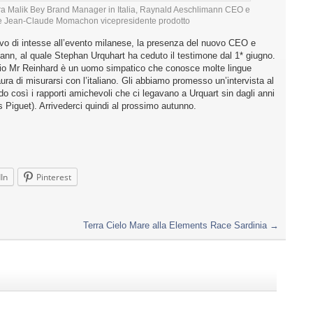
stra Malik Bey Brand Manager in Italia, Raynald Aeschlimann CEO e
e Jean-Claude Momachon vicepresidente prodotto
tivo di intesse all’evento milanese, la presenza del nuovo CEO e
nn, al quale Stephan Urquhart ha ceduto il testimone dal 1* giugno.
hio Mr Reinhard è un uomo simpatico che conosce molte lingue
ra di misurarsi con l’italiano. Gli abbiamo promesso un’intervista al
o così i rapporti amichevoli che ci legavano a Urquart sin dagli anni
Piguet). Arrivederci quindi al prossimo autunno.
In
Pinterest
Terra Cielo Mare alla Elements Race Sardinia
→