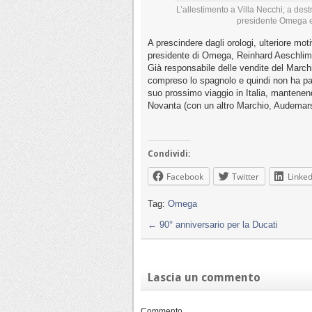
L’allestimento a Villa Necchi; a de
presidente Omega 
A prescindere dagli orologi, ulteriore mo
presidente di Omega, Reinhard Aeschlima
Già responsabile delle vendite del Marc
compreso lo spagnolo e quindi non ha pau
suo prossimo viaggio in Italia, mantenend
Novanta (con un altro Marchio, Audemars 
Condividi:
Facebook
Twitter
Linked
Tag:
Omega
←
90° anniversario per la Ducati
Lascia un commento
Commento