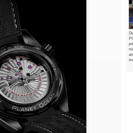
Di
PO
pr
mi
am
ma