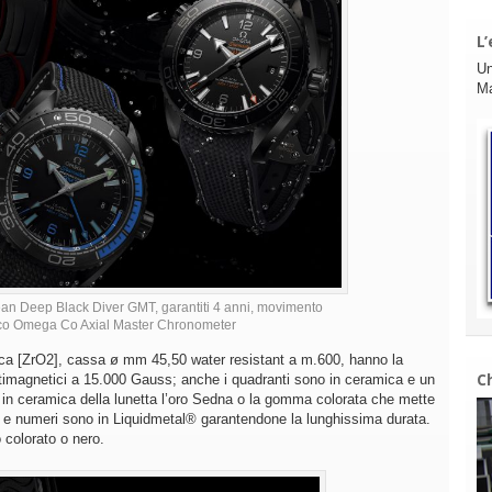
L’
Un
Ma
an Deep Black Diver GMT, garantiti 4 anni, movimento
co Omega Co Axial Master Chronometer
ca [ZrO2], cassa ø mm 45,50 water resistant a m.600, hanno la
C
antimagnetici a 15.000 Gauss; anche i quadranti sono in ceramica e un
o in ceramica della lunetta l’oro Sedna o la gomma colorata che mette
a e numeri sono in Liquidmetal® garantendone la lunghissima durata.
 colorato o nero.