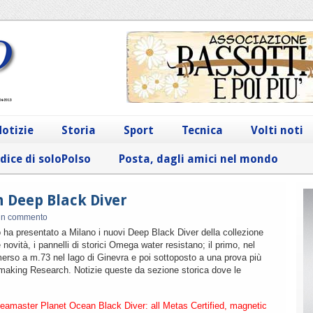
otizie
Storia
Sport
Tecnica
Volti noti
dice di soloPolso
Posta, dagli amici nel mondo
 Deep Black Diver
un commento
 ha presentato a Milano i nuovi Deep Black Diver della collezione
novità, i pannelli di storici Omega water resistano; il primo, nel
erso a m.73 nel lago di Ginevra e poi sottoposto a una prova più
making Research. Notizie queste da sezione storica dove le
master Planet Ocean Black Diver: all Metas Certified, magnetic