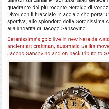
palazzi sui canali e i sontuosi abiti settecen
quadrante del più recente Nereide di Venez
Diver con il bracciale in acciaio che porta u
sportiva, allo splendore della Serenissima co
alla linearità di Jacopo Sansovino.
Serenissima’s gold live in new Nereide wat
ancient art craftman, automatic Sellita mov
Jacopo Sansovino and on back tribute to 