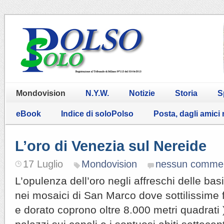
Mondovision
N.Y.W.
Notizie
Storia
S
eBook
Indice di soloPolso
Posta, dagli amici
L’oro di Venezia sul Nereide
17 Luglio
Mondovision
nessun comme
L’opulenza dell’oro negli affreschi delle basi
nei mosaici di San Marco dove sottilissime f
e dorato coprono oltre 8.000 metri quadrati ), 