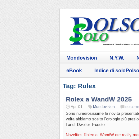
Mondovision
N.Y.W.
N
eBook
Indice di soloPols
Tag: Rolex
Rolex a WandW 2025
Apr. 01
Mondovision
no com
Sono numerosissime le novità presentate
volta abbiamo scelto l’orologio più prezio
Land- Dweller. Eccolo.
Novelties Rolex at WandW are really man