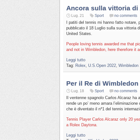
Ancora sulla vittoria di
Lug. 21
Sport
no comments
I patiti del tennis mi hanno fatto notare, 
pubblicato il 18 Luglio sulla sua vittoria
United States.
People loving tennis awarded me that p
and not in Wimbledon, here therefore it a
Leggi tutto
Tag:
Rolex
,
U.S.Open 2022
,
Wimbledon 
Per il Re di Wimbledon
Lug. 18
Sport
no comments
Il ventenne spagnolo Carlos Alcaraz ha av
rende un po’ meno amara l’eliminazione de
che è diventato il n*1 del tennis interna
Tennis Player Carlos Alcaraz only 20 ye
a Rolex Daytona.
Leggi tutto