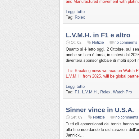
and Manufactured movement with platinum 
Leggi tutto
Tag:
Rolex
L.V.M.H. in F1 e altro
Ott. 02
Notizie
no comments
Quanto si è letto oggi, 2 Ottobre, sul s
anche se l’ora è tarda; in sintesi dal 20
diventerà sponsor globale di molti sport m
This Breaking news we read on Watch Pro
L.V.M.H. from 2025, will be global partne
Leggi tutto
Tag:
F1
,
L.V.M.H.
,
Rolex
,
Watch Pro
Sinner vince in U.S.A.
Set. 09
Notizie
no comments
Tutti gli appassionati del tennis hanno seg
alla fine ricordando le dichiarazioni del
Jannick…