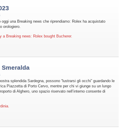
023
s
 oggi una Breaking news che riprendiamo: Rolex ha acquistato
o orologiero.
y a Breaking news: Rolex bought Bucherer.
a Smeralda
s
a nostra splendida Sardegna, possono “lustrarsi gli occhi” guardando le
rica Piazzetta di Porto Cervo, mentre per chi vi giunge su un lungo
aeroporto di Alghero, uno spazio riservato nell’interno consente di
dinia.