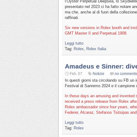
l’Oyster Perpetual Deepsea, lo Skydwelle
presentato nel 2023 ci ha fatto notare a
ma che, anche al di fuori della collezione
raffinati.
Six new versions in Rolex booth and in
GMT Master II and Perpetual 1908.
Leggi tutto
Tag:
Rolex
,
Rolex Italia
Amadeus e Sinner: div
Feb. 07
Notizie
no comments
In questi giorni sta circolando su FB un 
Festival di Sanremo 2024 e il campione che 
In these days an amusing and invented
received a press release from Rolex afte
Rolex ambassador since four years, whe
Federer, Alcaraz, Stefanos Tsitsipas an
Leggi tutto
Tag:
Rolex