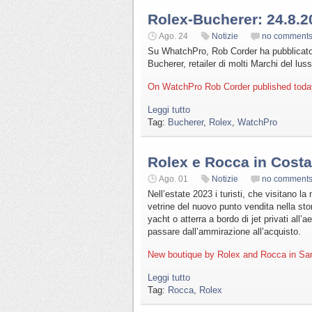
Rolex-Bucherer: 24.8.2
Ago. 24
Notizie
no comment
Su WhatchPro, Rob Corder ha pubblicato
Bucherer, retailer di molti Marchi del luss
On WatchPro Rob Corder published toda
Leggi tutto
Tag:
Bucherer
,
Rolex
,
WatchPro
Rolex e Rocca in Cost
Ago. 01
Notizie
no comment
Nell’estate 2023 i turisti, che visitano l
vetrine del nuovo punto vendita nella sto
yacht o atterra a bordo di jet privati all’
passare dall’ammirazione all’acquisto.
New boutique by Rolex and Rocca in Sar
Leggi tutto
Tag:
Rocca
,
Rolex