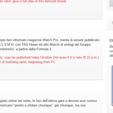
rotor, give a full idea of this beloved Brand.
empre ben informato magazine Watch Pro, merita di essere pubblicato
E
25 L.V.M.H. con TAG Heuer ed altri Marchi di orologi del Gruppo,
De
otoristici, a partire dalla Formula 1.
cr
ol
, may be published today October 2nd even if it is late (9.15 p.m.)
r of motoring sport, beginning from F1.
uito online ieri notte, le fasi dell’ultima gara e devono aver sorriso
l’americano “pronto a sfidare chiunque”, già chiunque, ma non