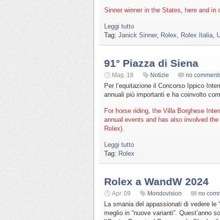
Sinner winner in the States, here and in
Leggi tutto
Tag:
Janick Sinner
,
Rolex
,
Rolex Italia
,
U
91° Piazza di Siena
Mag. 18
Notizie
no comment
Per l’equitazione il Concorso Ippico Int
annuali più importanti e ha coinvolto co
For horse riding, the Villa Borghese Int
annual events and has also involved the
Rolex).
Leggi tutto
Tag:
Rolex
Rolex a WandW 2024
Apr. 09
Mondovision
no com
La smania del appassionati di vedere le “n
meglio in “nuove varianti”. Quest’anno s