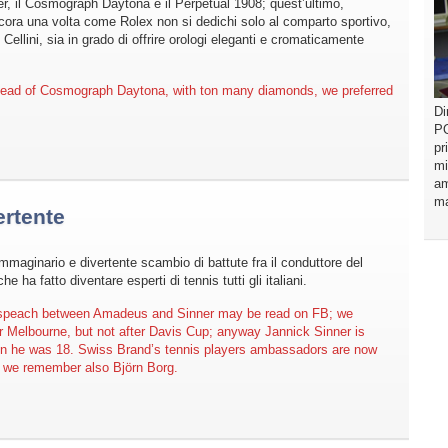
r, il Cosmograph Daytona e il Perpetual 1908; quest’ultimo,
ncora una volta come Rolex non si dedichi solo al comparto sportivo,
 Cellini, sia in grado di offrire orologi eleganti e cromaticamente
stead of Cosmograph Daytona, with ton many diamonds, we preferred
Di
PO
pr
mi
am
ma
ertente
immaginario e divertente scambio di battute fra il conduttore del
ha fatto diventare esperti di tennis tutti gli italiani.
 speach between Amadeus and Sinner may be read on FB; we
r Melbourne, but not after Davis Cup; anyway Jannick Sinner is
n he was 18. Swiss Brand’s tennis players ambassadors are now
d we remember also Björn Borg.