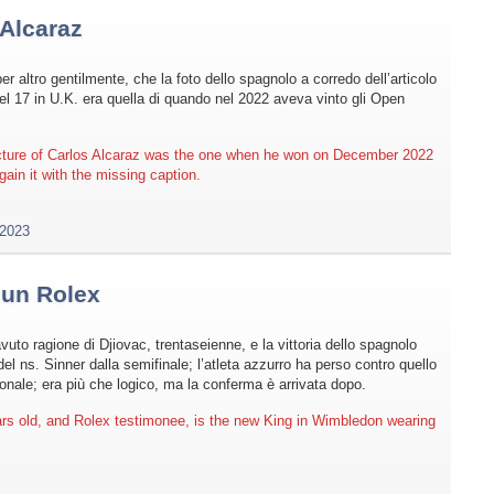
 Alcaraz
per altro gentilmente, che la foto dello spagnolo a corredo dell’articolo
 del 17 in U.K. era quella di quando nel 2022 aveva vinto gli Open
icture of Carlos Alcaraz was the one when he won on December 2022
gain it with the missing caption.
2023
 un Rolex
uto ragione di Djiovac, trentaseienne, e la vittoria dello spagnolo
l ns. Sinner dalla semifinale; l’atleta azzurro ha perso contro quello
zionale; era più che logico, ma la conferma è arrivata dopo.
ars old, and Rolex testimonee, is the new King in Wimbledon wearing