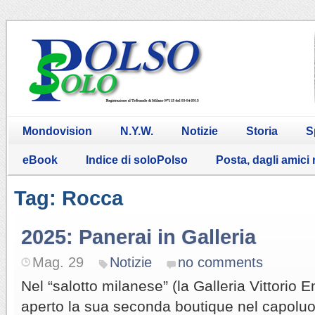
Mondovision
N.Y.W.
Notizie
Storia
S
eBook
Indice di soloPolso
Posta, dagli amici
Tag: Rocca
2025: Panerai in Galleria
Mag. 29
Notizie
no comments
Nel “salotto milanese” (la Galleria Vittorio 
aperto la sua seconda boutique nel capolu