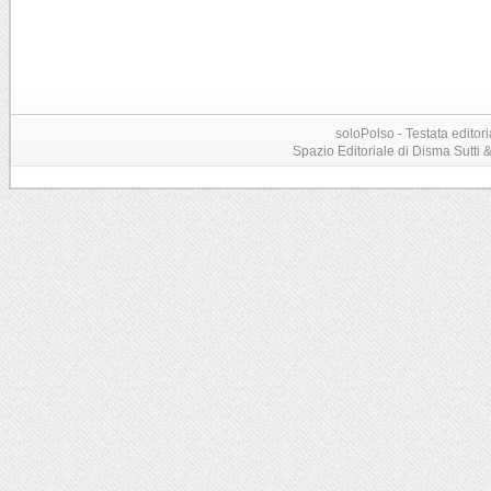
soloPolso - Testata editori
Spazio Editoriale di Disma Sutti & C