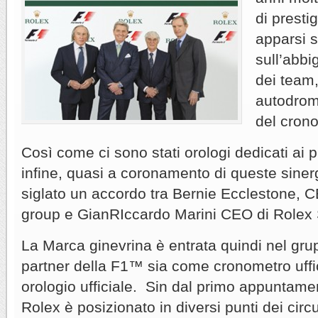
di presti
apparsi s
sull’abbi
dei team,
autodromi
del cron
Così come ci sono stati orologi dedicati ai pi
infine, quasi a coronamento di queste siner
siglato un accordo tra Bernie Ecclestone,
group e GianRIccardo Marini CEO di Rolex
La Marca ginevrina è entrata quindi nel grup
partner della F1™ sia come cronometro uffi
orologio ufficiale. Sin dal primo appuntamen
Rolex è posizionato in diversi punti dei circu