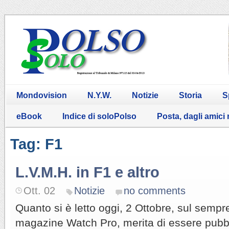
Mondovision
N.Y.W.
Notizie
Storia
S
eBook
Indice di soloPolso
Posta, dagli amici
Tag: F1
L.V.M.H. in F1 e altro
Ott. 02
Notizie
no comments
Quanto si è letto oggi, 2 Ottobre, sul semp
magazine Watch Pro, merita di essere pubbl