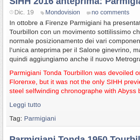
SIHH 2016 anteprima: Parmigi
Dic. 19
Mondovision
no comments
In ottobre a Firenze Parmigiani ha presentat
Tourbillon con un movimento sottilissimo che
normale posizionamento dei vari componen
l’unica anteprima per il Salone ginevrino, 
quindi aggiungiamo anche il nuovo Metrogr
Parmigiani Tonda Tourbillon was devoiled on
Florenxe, but it was not the only SIHH prev
steel selfwinding chronographe with Abyss b
Leggi tutto
Tag:
Parmigiani
Parmigiani Tonda 1950 Tourbi