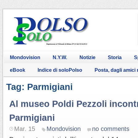
Mondovision
N.Y.W.
Notizie
Storia
S
eBook
Indice di soloPolso
Posta, dagli amici
Tag: Parmigiani
Al museo Poldi Pezzoli incont
Parmigiani
Mar. 15
Mondovision
no comments