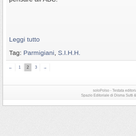
Leggi tutto
Tag:
Parmigiani
,
S.I.H.H.
←
1
2
3
→
soloPolso - Testata editori
Spazio Editoriale di Disma Sutti & C