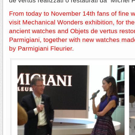
de vertus realizzati o restaurati da Michel 
From today to November 14th fans of fine
visit Mechanical Wonders exhibition, for the fi
ancient watches and Objets de vertus rest
Parmigiani, together with new watches made
by Parmigiani Fleurier.