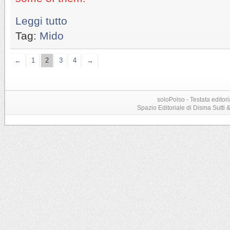
Leggi tutto
Tag:
Mido
←
1
2
3
4
→
soloPolso - Testata editori
Spazio Editoriale di Disma Sutti & C