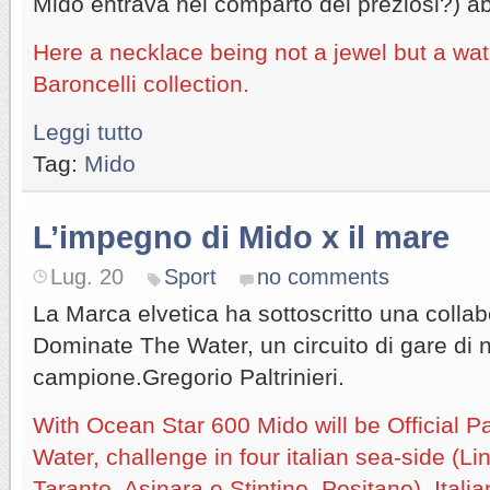
Mido entrava nel comparto dei preziosi?) ab
Here a necklace being not a jewel but a wa
Baroncelli collection.
Leggi tutto
Tag:
Mido
L’impegno di Mido x il mare
Lug. 20
Sport
no comments
La Marca elvetica ha sottoscritto una colla
Dominate The Water, un circuito di gare di
campione.Gregorio Paltrinieri.
With Ocean Star 600 Mido will be Official P
Water, challenge in four italian sea-side (
Taranto, Asinara e Stintino, Positano). Ita