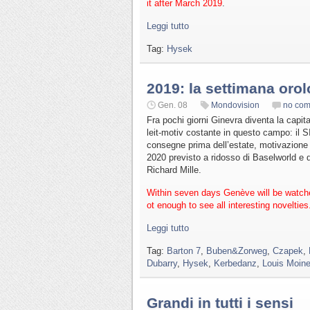
it after March 2019
.
Leggi tutto
Tag:
Hysek
2019: la settimana orol
Gen. 08
Mondovision
no co
Fra pochi giorni Ginevra diventa la capi
leit-motiv costante in questo campo: il 
consegne prima dell’estate, motivazione
2020 previsto a ridosso di Baselworld e
Richard Mille.
Within seven days Genève will be watche
ot enough to see all interesting novelties
Leggi tutto
Tag:
Barton 7
,
Buben&Zorweg
,
Czapek
,
Dubarry
,
Hysek
,
Kerbedanz
,
Louis Moine
Grandi in tutti i sensi