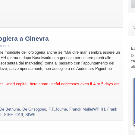
ogiera a Ginevra
mments
E
tale mondiale dell’orologeria anche se “Mai dire mai” sembra essere un
De
SIHH (prima e dopo Baselworld o in gennaio per essere pronti alle
cr
 sostenuta dal marketing) torna al passato con l’appuntamento del
ol
 dove, salvo ripensamenti, non accoglierà né Audemars Piguet né
s’ world capital, here some useful addresses even if 4 or 5 days are
.
De Bethune
,
De Grisogono
,
F.P.Journe
,
Franck MullerWPHH
,
Frank
t
,
SIHH 2019
,
SIWP