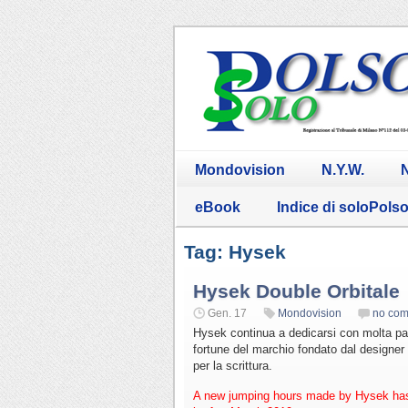
Mondovision
N.Y.W.
N
eBook
Indice di soloPols
Tag: Hysek
Hysek Double Orbitale
Gen. 17
Mondovision
no co
Hysek continua a dedicarsi con molta pas
fortune del marchio fondato dal designer
per la scrittura.
A new jumping hours made by Hysek has 