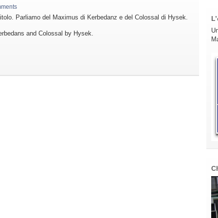
mments
 titolo. Parliamo del Maximus di Kerbedanz e del Colossal di Hysek.
L’
Un
erbedans and Colossal by Hysek.
Ma
C