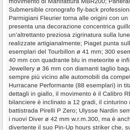
movimento di Manifattura MBR200; Panerai
Submersible cronografo fly-back profession
Parmigiani Fleurier torna alle origini con u
presenta una decorazione concentrica guill
un’altrettanto preziosa zigrinatura sulla lun
realizzate artigianalmente; Piaget punta sul
esemplari del Tourbillon ø 41 mm; 300 esem
40 mm con quadrante blu in meteorite e inf
Jewellery ø 36 mm con diamanti taglio bag
sempre più vicino alle automobili da compet
Hurracane Performante (88 esemplari) in tit
dettagli in giallo, il movimento è il Calibro 
bilanciere è inclinato a 12 gradi, il cinturino
battistrada Pirelli P Zero; Ulysse Nardin se
i nuovi Diver ø 42 mm w.r.m.300, ma è anch
divertente il suo Pin-Up hours striker che, s