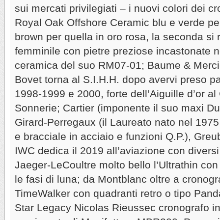
sui mercati privilegiati – i nuovi colori dei c
Royal Oak Offshore Ceramic blu e verde per
brown per quella in oro rosa, la seconda si 
femminile con pietre preziose incastonate ne
ceramica del suo RM07-01; Baume & Mercier
Bovet torna al S.I.H.H. dopo avervi preso par
1998-1999 e 2000, forte dell’Aiguille d’or a
Sonnerie; Cartier (imponente il suo maxi Du
Girard-Perregaux (il Laureato nato nel 197
e bracciale in acciaio e funzioni Q.P.), Gre
IWC dedica il 2019 all’aviazione con diversi 
Jaeger-LeCoultre molto bello l’Ultrathin co
le fasi di luna; da Montblanc oltre a cronogr
TimeWalker con quadranti retro o tipo Panda,
Star Legacy Nicolas Rieussec cronografo i