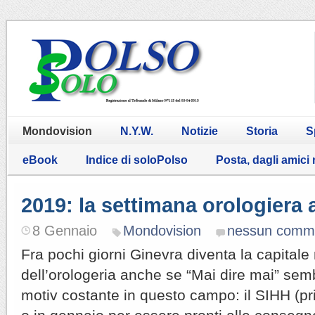
Mondovision
N.Y.W.
Notizie
Storia
S
eBook
Indice di soloPolso
Posta, dagli amici
2019: la settimana orologiera 
8 Gennaio
Mondovision
nessun comm
Fra pochi giorni Ginevra diventa la capital
dell’orologeria anche se “Mai dire mai” semb
motiv costante in questo campo: il SIHH (p