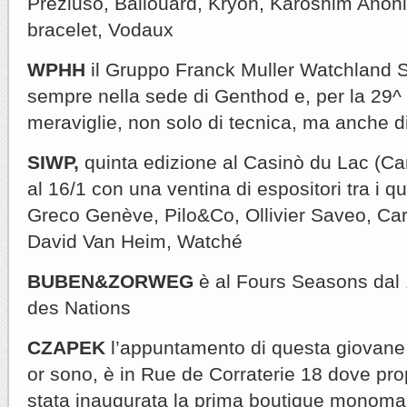
Preziuso, Ballouard, Kryon, Karoshim Anoni
bracelet, Vodaux
WPHH
il Gruppo Franck Muller Watchland
sempre nella sede di Genthod e, per la 29^
meraviglie, non solo di tecnica, ma anche di
SIWP,
quinta edizione al Casinò du Lac (C
al 16/1 con una ventina di espositori tra i q
Greco Genève, Pilo&Co, Ollivier Saveo, Ca
David Van Heim, Watché
BUBEN&ZORWEG
è al Fours Seasons dal 1
des Nations
CZAPEK
l’appuntamento di questa giovane 
or sono, è in Rue de Corraterie 18 dove prop
stata inaugurata la prima boutique monoma