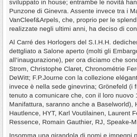
sviluppato in house; entrambe le novità ha
Punzone di Ginevra. Assente invece tra i 
VanCleef&Arpels, che, proprio per le splend
realizzate negli ultimi anni, ha deciso di c
Al Carré des Horlogers del S.I.H.H. dediche
dettgliato a Salone aperto (molti gli Embarg
all’inaugurazione), per ora diciamo che son
Strom, Christophe Claret, Chronométrie Fe
DeWitt; F.P.Journe con la collezione elégant
invece è nella sede ginevrina; Grönefeld (i f
tenuto a comunicare che, con il loro nuovo
Manifattura, saranno anche a Baselworld), 
Hautlence, HYT, Karl Voutilainen, Laurent F
Ressence, Romain Gauthier, RJ, Speake-Ma
Insomma una girandola di nomi e impegni per