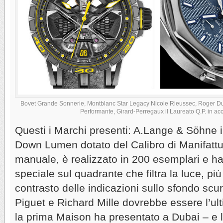
Bovet Grande Sonnerie, Montblanc Star Legacy Nicole Rieussec, Roger D
Performante, Girard-Perregaux il Laureato Q.P. in acc
Questi i Marchi presenti: A.Lange & Söhne 
Down Lumen dotato del Calibro di Manifattu
manuale, è realizzato in 200 esemplari e ha
speciale sul quadrante che filtra la luce, pi
contrasto delle indicazioni sullo sfondo sc
Piguet e Richard Mille dovrebbe essere l’ul
la prima Maison ha presentato a Dubai – e l