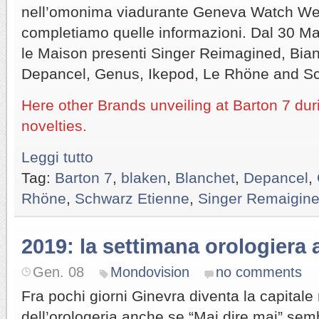
nell’omonima viadurante Geneva Watch W
completiamo quelle informazioni. Dal 30 Mar
le Maison presenti Singer Reimagined, Bian
Depancel, Genus, Ikepod, Le Rhöne and S
Here other Brands unveiling at Barton 7 du
novelties.
Leggi tutto
Tag:
Barton 7
,
blaken
,
Blanchet
,
Depancel
,
Rhöne
,
Schwarz Etienne
,
Singer Remaigin
2019: la settimana orologiera 
Gen. 08
Mondovision
no comments
Fra pochi giorni Ginevra diventa la capital
dell’orologeria anche se “Mai dire mai” semb