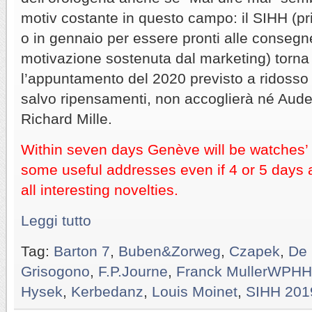
motiv costante in questo campo: il SIHH (p
o in gennaio per essere pronti alle consegne
motivazione sostenuta dal marketing) torna
l’appuntamento del 2020 previsto a ridosso
salvo ripensamenti, non accoglierà né Aud
Richard Mille.
Within seven days Genève will be watches’ 
some useful addresses even if 4 or 5 days 
all interesting novelties.
Leggi tutto
Tag:
Barton 7
,
Buben&Zorweg
,
Czapek
,
De 
Grisogono
,
F.P.Journe
,
Franck MullerWPHH
Hysek
,
Kerbedanz
,
Louis Moinet
,
SIHH 201