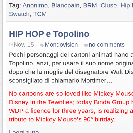
Tag:
Anonimo
,
Blancpain
,
BRM
,
Cluse
,
Hip
Swatch
,
TCM
HIP HOP e Topolino
Nov. 15
Mondovision
no comments
Pochi personaggi dei cartoni animati hano a
Topolino, anzi, per usare il suo nome origi
dopo che la moglie del disegnatore Walt D
sconsigliato di chiamarlo Mortimer…
No cartoons are so loved like Mickey Mous
Disney in the Tewnties; today Binda Group 
WDP a licence for three years, is realizing 
tribute to Mickey Mouse’s 90° birtday.
Leggi tutto