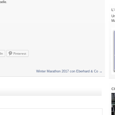
pelle.
L’
Un
Ma
In
Pinterest
Winter Marathon 2017 con Eberhard & Co
→
C