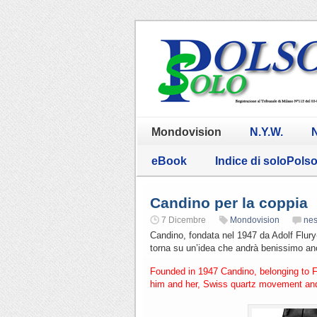
Mondovision
N.Y.W.
N
eBook
Indice di soloPols
Candino per la coppia
7 Dicembre
Mondovision
ne
Candino, fondata nel 1947 da Adolf Flury
torna su un’idea che andrà benissimo an
Founded in 1947 Candino, belonging to Fe
him and her, Swiss quartz movement and 