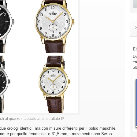
E
De
cr
ol
ch al quarzo n acciaio anche trattato IP
ue orologi identici, ma con misure differenti per il polso maschile,
 mm e per quello femminile. ø 31,5 mm, i movimenti sono Swiss