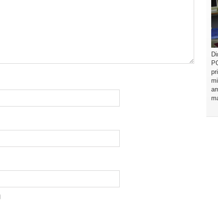
Di
PO
pr
mi
am
ma