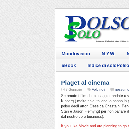
Mondovision
N.Y.W.
N
eBook
Indice di soloPols
Piaget al cinema
7 Gennaio
Volti noti
nessun 
Se amate i film di spionaggio, andate a v
Kinberg ( molte sale italiane lo hanno i
polso degli attori (Jessica Chastain, Pe
Stan e Jason Flemyng) per non parlare dei 
dal nostro core business).
If you like Movie and are planning to go 