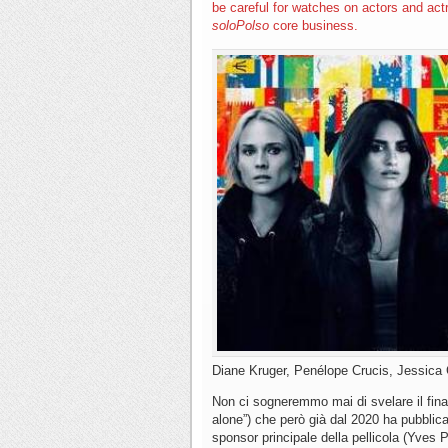
be careful for watches on actors and actr
soloPolso
core business.
Diane Kruger, Penélope Crucis, Jessica 
Non ci sogneremmo mai di svelare il finale
alone”) che però già dal 2020 ha pubblicato
sponsor principale della pellicola (Yves Pi