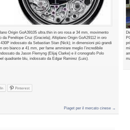
Di
Altiplano Origin GoA39105 ultra.thin in oro rosa ø 34 mm, movimento
PO
o da Penélope Cruz (Graciela); Altiplano Origin GoA29112 in oro
pr
430P indossato da Sebastian Stan (Nick); in dimensioni più grandi
mi
 in oro bianco ø 41 mm, per farne ammirare meglio l’incredibile
am
ndossato da Jason Flemyng (Elijaj Clarke) e il cronografo Polo
ma
l quadrante blu, indossato da Edgar Ramirez (Luis).
In
Pinterest
Piaget per il mercato cinese
→