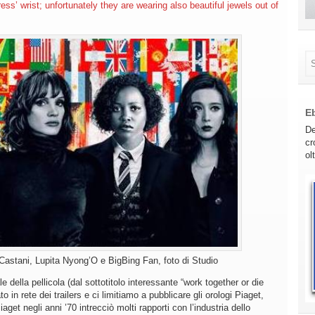
ess’ wrist; unfortunately they are wearing also beautiful jewels out of
E
De
cr
ol
Castani, Lupita Nyong’O e BigBing Fan, foto di Studio
 della pellicola (dal sottotitolo interessante “work together or die
 in rete dei trailers e ci limitiamo a pubblicare gli orologi Piaget,
aget negli anni ’70 intrecciò molti rapporti con l’industria dello