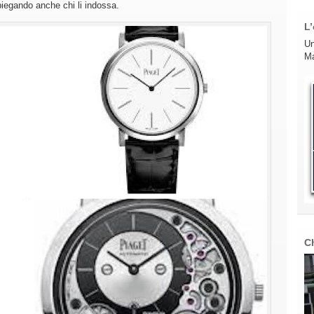
iegando anche chi li indossa.
L’
Un
Ma
C