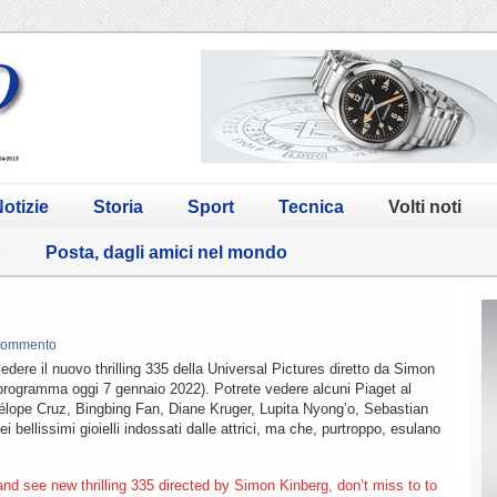
otizie
Storia
Sport
Tecnica
Volti noti
o
Posta, dagli amici nel mondo
commento
edere il nuovo thrilling 335 della Universal Pictures diretto da Simon
n programma oggi 7 gennaio 2022). Potrete vedere alcuni Piaget al
nélope Cruz, Bingbing Fan, Diane Kruger, Lupita Nyong’o, Sebastian
bellissimi gioielli indossati dalle attrici, ma che, purtroppo, esulano
and see new thrilling 335 directed by Simon Kinberg, don’t miss to to