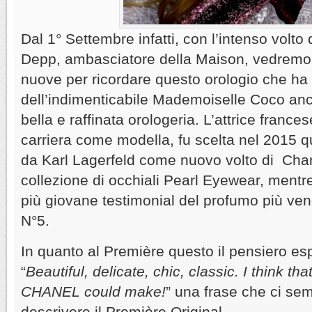
Dal 1° Settembre infatti, con l’intenso volto d
Depp, ambasciatore della Maison, vedremo 
nuove per ricordare questo orologio che ha 
dell’indimenticabile Mademoiselle Coco an
bella e raffinata orologeria. L’attrice frances
carriera come modella, fu scelta nel 2015 
da Karl Lagerfeld come nuovo volto di Chane
collezione di occhiali Pearl Eyewear, mentr
più giovane testimonial del profumo più ve
N°5.
In quanto al Première questo il pensiero esp
“
Beautiful, delicate, chic, classic. I think tha
CHANEL could make!
” una frase che ci sem
descrivere il Première Original.