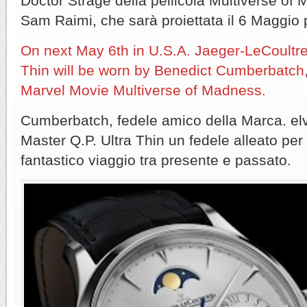
Doctor Strage della pellicola Multiverse of 
Sam Raimi, che sarà proiettata il 6 Maggio p
On next May 6th in U.S.A. Jaeger-LeCoultre
Thin will be worn by Benedict Cumberbatch,
Marvel Movie Multiverse of Madness.
Cumberbatch, fedele amico della Marca. elv
Master Q.P. Ultra Thin un fedele alleato pe
fantastico viaggio tra presente e passato.